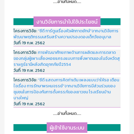
.....อ่านทั้งหมด.....
งานวิจัยการนำไปใช้ประโยชน์
โครงการวิจัย:
“ซีดี การ์ตูนเรื่องหัวผักกาดยักษ์”จากงานวิจัยการ
พัฒนาพฤติกรรมเสริมสร้างความปรองดองเด็กวัยอนุบาล
วันที่:
19 ก.พ. 2562
โครงการวิจัย:
การพัฒนาศักยภาพด้านการผลิตและการตลาด
ของกลุ่มผู้เพาะเลี้ยงหอยแครงแบบการพึ่งพาตนเองในจังหวัดสุ
ราษฏร์ธานีหลังเกิดอุทกภัยปี2554
วันที่:
19 ก.พ. 2562
โครงการวิจัย:
“ซีดี แสดงการคิดท่าเต้น เพลงแบบว่าให้รอ เตือน
ใจเรื่อง การรักษาพรหมจรรย์”จากงานวิจัยการมีส่วนร่วมของ
ชุมชนในการป้องกันการตั้งครรภ์ของเยาวชน โรงเรียนบ้าน
บางใหญ่
วันที่:
19 ก.พ. 2562
.....อ่านทั้งหมด.....
ผู้เข้าใช้งานระบบ