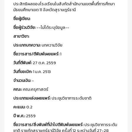
ประสิทธิผลของโรงเรียนในสังกัดสำนักงานเขตพื้นที่การศึกษา
มัธยมศึกษาเขต 11 จังหวัดสุราษฎร์ธานี
ชื่อผู้เขียน:
ชื่อผู้ร่วมวิจัย:
--ไม่ได้ระบุข้อมูล--
สาขาวิชา:
ประเภทบทความ:
บทความวิจัย
ชื่อวารสาร/ตีพิมพ์เผยแพร์:
1
วันที่ตีพิมพ์:
27 ต.ค. 2559
วันที่ขอเบิก:
1 ม.ค. 2513
จำนวนเงิน:
-
คณะ:
คณะครุศาสตร์
ประเภทแหล่งเผยแพร์:
ประชุมวิชาการระดับชาติ
คะแนน:
0.2
ปี พ.ศ.:
2559
ชื่อวารสาร/สิ่งพิมพ์ที่นำไปตีพิมพ์เผยแพร์:
ประชุมวิชาการระดับ
ชาติ ราชภัฏสุราษฎร์ธานีวิจัย ครั้งที่ 12 ระหว่างวันที่ 27-28