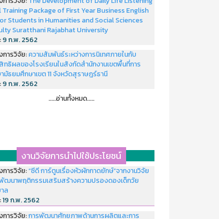
งการวิจัย:
The Development of Daily Life Listening
ll Training Package of First Year Business English
or Students in Humanities and Social Sciences
ulty Suratthani Rajabhat University
่:
9 ก.พ. 2562
งการวิจัย:
ความสัมพันธ์ระหว่างการนิเทศภายในกับ
สิทธิผลของโรงเรียนในสังกัดสำนักงานเขตพื้นที่การ
ามัธยมศึกษาเขต 11 จังหวัดสุราษฎร์ธานี
่:
9 ก.พ. 2562
.....อ่านทั้งหมด.....
งานวิจัยการนำไปใช้ประโยชน์
งการวิจัย:
“ซีดี การ์ตูนเรื่องหัวผักกาดยักษ์”จากงานวิจัย
พัฒนาพฤติกรรมเสริมสร้างความปรองดองเด็กวัย
บาล
่:
19 ก.พ. 2562
งการวิจัย:
การพัฒนาศักยภาพด้านการผลิตและการ