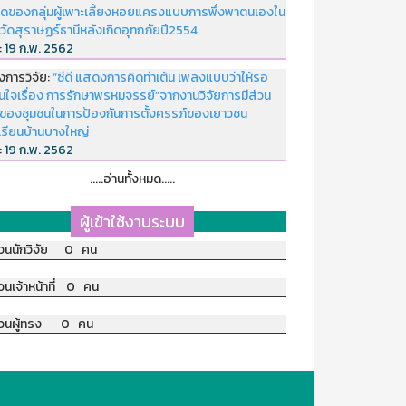
ดของกลุ่มผู้เพาะเลี้ยงหอยแครงแบบการพึ่งพาตนเองใน
หวัดสุราษฏร์ธานีหลังเกิดอุทกภัยปี2554
่:
19 ก.พ. 2562
งการวิจัย:
“ซีดี แสดงการคิดท่าเต้น เพลงแบบว่าให้รอ
อนใจเรื่อง การรักษาพรหมจรรย์”จากงานวิจัยการมีส่วน
มของชุมชนในการป้องกันการตั้งครรภ์ของเยาวชน
เรียนบ้านบางใหญ่
่:
19 ก.พ. 2562
.....อ่านทั้งหมด.....
ผู้เข้าใช้งานระบบ
วนนักวิจัย 0 คน
วนเจ้าหน้าที่ 0 คน
วนผู้ทรง 0 คน