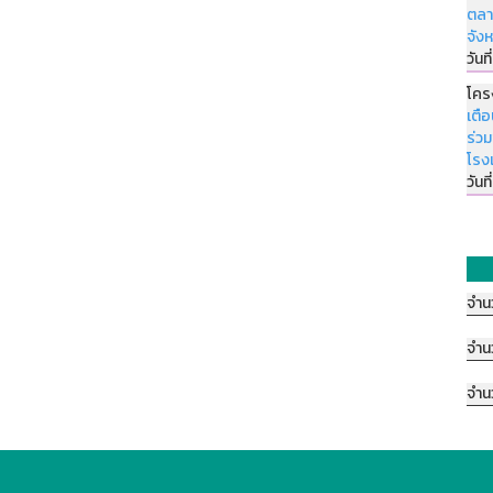
ตลา
จัง
วันที
โคร
เตื
ร่ว
โรง
วันที
จำน
จำน
จำน