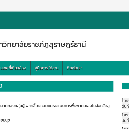
าวิทยาลัยราชภัฏสุราษฎร์ธานี
ทศที่เกี่ยวข้อง
คู่มือการใช้งาน
ติตต่อเรา
์
โคร
าดของกลุ่มผู้เพาะเลี้ยงหอยแครงแบบการพึ่งพาตนเองในจังหวัดสุ
วันที
โคร
ียมนุช
วันที