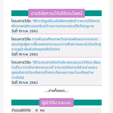
งานวิจัยการนำไปใช้ประโยชน์
โครงการวิจัย:
“ซีดี การ์ตูนเรื่องหัวผักกาดยักษ์”จากงานวิจัยการ
พัฒนาพฤติกรรมเสริมสร้างความปรองดองเด็กวัยอนุบาล
วันที่:
19 ก.พ. 2562
โครงการวิจัย:
การพัฒนาศักยภาพด้านการผลิตและการตลาด
ของกลุ่มผู้เพาะเลี้ยงหอยแครงแบบการพึ่งพาตนเองในจังหวัดสุ
ราษฏร์ธานีหลังเกิดอุทกภัยปี2554
วันที่:
19 ก.พ. 2562
โครงการวิจัย:
“ซีดี แสดงการคิดท่าเต้น เพลงแบบว่าให้รอ เตือน
ใจเรื่อง การรักษาพรหมจรรย์”จากงานวิจัยการมีส่วนร่วมของ
ชุมชนในการป้องกันการตั้งครรภ์ของเยาวชน โรงเรียนบ้าน
บางใหญ่
วันที่:
19 ก.พ. 2562
.....อ่านทั้งหมด.....
ผู้เข้าใช้งานระบบ
จำนวนนักวิจัย 0 คน