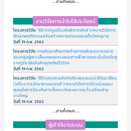
.....อ่านทั้งหมด.....
งานวิจัยการนำไปใช้ประโยชน์
โครงการวิจัย:
“ซีดี การ์ตูนเรื่องหัวผักกาดยักษ์”จากงานวิจัยการ
พัฒนาพฤติกรรมเสริมสร้างความปรองดองเด็กวัยอนุบาล
วันที่:
19 ก.พ. 2562
โครงการวิจัย:
การพัฒนาศักยภาพด้านการผลิตและการตลาด
ของกลุ่มผู้เพาะเลี้ยงหอยแครงแบบการพึ่งพาตนเองในจังหวัดสุ
ราษฏร์ธานีหลังเกิดอุทกภัยปี2554
วันที่:
19 ก.พ. 2562
โครงการวิจัย:
“ซีดี แสดงการคิดท่าเต้น เพลงแบบว่าให้รอ เตือน
ใจเรื่อง การรักษาพรหมจรรย์”จากงานวิจัยการมีส่วนร่วมของ
ชุมชนในการป้องกันการตั้งครรภ์ของเยาวชน โรงเรียนบ้าน
บางใหญ่
วันที่:
19 ก.พ. 2562
.....อ่านทั้งหมด.....
ผู้เข้าใช้งานระบบ