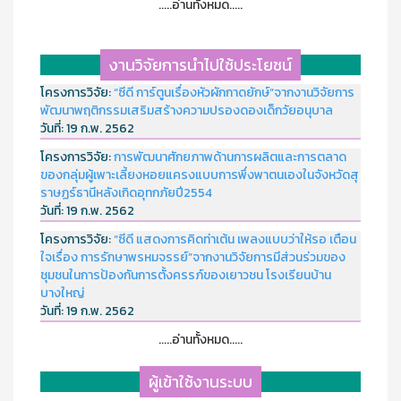
.....อ่านทั้งหมด.....
งานวิจัยการนำไปใช้ประโยชน์
โครงการวิจัย:
“ซีดี การ์ตูนเรื่องหัวผักกาดยักษ์”จากงานวิจัยการ
พัฒนาพฤติกรรมเสริมสร้างความปรองดองเด็กวัยอนุบาล
วันที่:
19 ก.พ. 2562
โครงการวิจัย:
การพัฒนาศักยภาพด้านการผลิตและการตลาด
ของกลุ่มผู้เพาะเลี้ยงหอยแครงแบบการพึ่งพาตนเองในจังหวัดสุ
ราษฏร์ธานีหลังเกิดอุทกภัยปี2554
วันที่:
19 ก.พ. 2562
โครงการวิจัย:
“ซีดี แสดงการคิดท่าเต้น เพลงแบบว่าให้รอ เตือน
ใจเรื่อง การรักษาพรหมจรรย์”จากงานวิจัยการมีส่วนร่วมของ
ชุมชนในการป้องกันการตั้งครรภ์ของเยาวชน โรงเรียนบ้าน
บางใหญ่
วันที่:
19 ก.พ. 2562
.....อ่านทั้งหมด.....
ผู้เข้าใช้งานระบบ