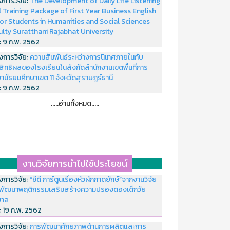
งการวิจัย:
The Development of Daily Life Listening
ll Training Package of First Year Business English
or Students in Humanities and Social Sciences
ulty Suratthani Rajabhat University
่:
9 ก.พ. 2562
งการวิจัย:
ความสัมพันธ์ระหว่างการนิเทศภายในกับ
สิทธิผลของโรงเรียนในสังกัดสำนักงานเขตพื้นที่การ
ามัธยมศึกษาเขต 11 จังหวัดสุราษฎร์ธานี
่:
9 ก.พ. 2562
.....อ่านทั้งหมด.....
งานวิจัยการนำไปใช้ประโยชน์
งการวิจัย:
“ซีดี การ์ตูนเรื่องหัวผักกาดยักษ์”จากงานวิจัย
พัฒนาพฤติกรรมเสริมสร้างความปรองดองเด็กวัย
บาล
่:
19 ก.พ. 2562
งการวิจัย:
การพัฒนาศักยภาพด้านการผลิตและการ