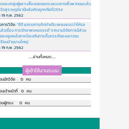
ดของกลุ่มผู้เพาะเลี้ยงหอยแครงแบบการพึ่งพาตนเองใน
หวัดสุราษฏร์ธานีหลังเกิดอุทกภัยปี2554
่:
19 ก.พ. 2562
งการวิจัย:
“ซีดี แสดงการคิดท่าเต้น เพลงแบบว่าให้รอ
อนใจเรื่อง การรักษาพรหมจรรย์”จากงานวิจัยการมีส่วน
มของชุมชนในการป้องกันการตั้งครรภ์ของเยาวชน
เรียนบ้านบางใหญ่
่:
19 ก.พ. 2562
.....อ่านทั้งหมด.....
ผู้เข้าใช้งานระบบ
วนนักวิจัย 0 คน
วนเจ้าหน้าที่ 0 คน
วนผู้ทรง 0 คน