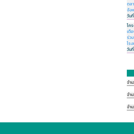
ตลา
จัง
วันที
โคร
เตื
ร่ว
โรง
วันที
จำน
จำน
จำน