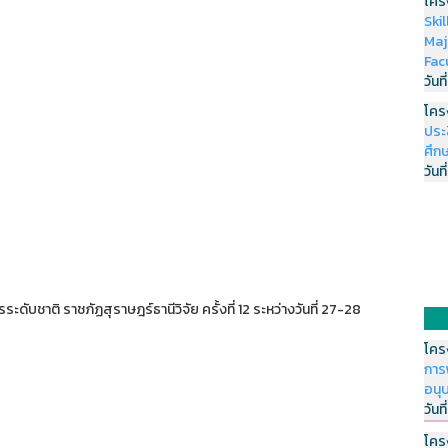
โคร
Ski
Maj
Fac
วันที
โคร
ประ
ศึกษ
วันที
ระดับชาติ ราชภัฏสุราษฎร์ธานีวิจัย ครั้งที่ 12 ระหว่างวันที่ 27-28
โคร
การ
อนุ
วันที
โคร