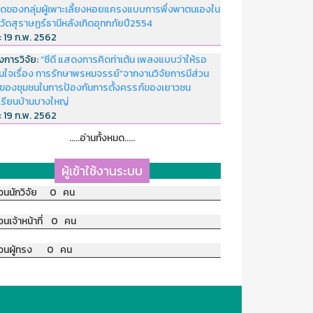
ดของกลุ่มผู้เพาะเลี้ยงหอยแครงแบบการพึ่งพาตนเองใน
หวัดสุราษฏร์ธานีหลังเกิดอุทกภัยปี2554
่:
19 ก.พ. 2562
งการวิจัย:
“ซีดี แสดงการคิดท่าเต้น เพลงแบบว่าให้รอ
อนใจเรื่อง การรักษาพรหมจรรย์”จากงานวิจัยการมีส่วน
มของชุมชนในการป้องกันการตั้งครรภ์ของเยาวชน
เรียนบ้านบางใหญ่
่:
19 ก.พ. 2562
.....อ่านทั้งหมด.....
ผู้เข้าใช้งานระบบ
วนนักวิจัย 0 คน
วนเจ้าหน้าที่ 0 คน
วนผู้ทรง 0 คน