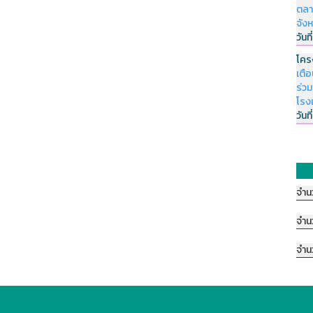
ตลา
จัง
วันที
โคร
เตื
ร่ว
โรง
วันที
จำน
จำน
จำน