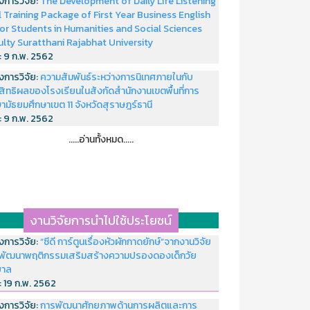
งการวิจัย:
The Development of Daily Life Listening
ll Training Package of First Year Business English
or Students in Humanities and Social Sciences
ulty Suratthani Rajabhat University
่:
9 ก.พ. 2562
งการวิจัย:
ความสัมพันธ์ระหว่างการนิเทศภายในกับ
สิทธิผลของโรงเรียนในสังกัดสำนักงานเขตพื้นที่การ
ามัธยมศึกษาเขต 11 จังหวัดสุราษฎร์ธานี
่:
9 ก.พ. 2562
.....อ่านทั้งหมด.....
งานวิจัยการนำไปใช้ประโยชน์
งการวิจัย:
“ซีดี การ์ตูนเรื่องหัวผักกาดยักษ์”จากงานวิจัย
พัฒนาพฤติกรรมเสริมสร้างความปรองดองเด็กวัย
บาล
่:
19 ก.พ. 2562
งการวิจัย:
การพัฒนาศักยภาพด้านการผลิตและการ