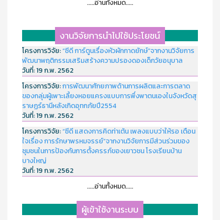
.....อ่านทั้งหมด.....
งานวิจัยการนำไปใช้ประโยชน์
โครงการวิจัย:
“ซีดี การ์ตูนเรื่องหัวผักกาดยักษ์”จากงานวิจัยการ
พัฒนาพฤติกรรมเสริมสร้างความปรองดองเด็กวัยอนุบาล
วันที่:
19 ก.พ. 2562
โครงการวิจัย:
การพัฒนาศักยภาพด้านการผลิตและการตลาด
ของกลุ่มผู้เพาะเลี้ยงหอยแครงแบบการพึ่งพาตนเองในจังหวัดสุ
ราษฏร์ธานีหลังเกิดอุทกภัยปี2554
วันที่:
19 ก.พ. 2562
โครงการวิจัย:
“ซีดี แสดงการคิดท่าเต้น เพลงแบบว่าให้รอ เตือน
ใจเรื่อง การรักษาพรหมจรรย์”จากงานวิจัยการมีส่วนร่วมของ
ชุมชนในการป้องกันการตั้งครรภ์ของเยาวชน โรงเรียนบ้าน
บางใหญ่
วันที่:
19 ก.พ. 2562
.....อ่านทั้งหมด.....
ผู้เข้าใช้งานระบบ