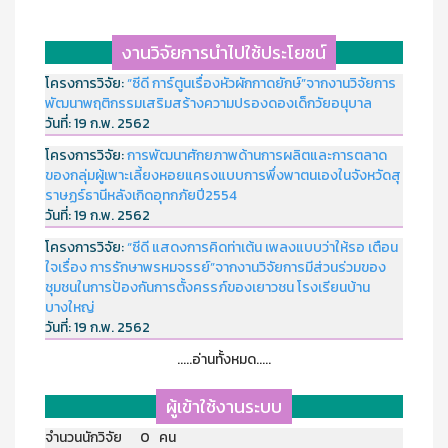
งานวิจัยการนำไปใช้ประโยชน์
โครงการวิจัย:
“ซีดี การ์ตูนเรื่องหัวผักกาดยักษ์”จากงานวิจัยการ
พัฒนาพฤติกรรมเสริมสร้างความปรองดองเด็กวัยอนุบาล
วันที่:
19 ก.พ. 2562
โครงการวิจัย:
การพัฒนาศักยภาพด้านการผลิตและการตลาด
ของกลุ่มผู้เพาะเลี้ยงหอยแครงแบบการพึ่งพาตนเองในจังหวัดสุ
ราษฏร์ธานีหลังเกิดอุทกภัยปี2554
วันที่:
19 ก.พ. 2562
โครงการวิจัย:
“ซีดี แสดงการคิดท่าเต้น เพลงแบบว่าให้รอ เตือน
ใจเรื่อง การรักษาพรหมจรรย์”จากงานวิจัยการมีส่วนร่วมของ
ชุมชนในการป้องกันการตั้งครรภ์ของเยาวชน โรงเรียนบ้าน
บางใหญ่
วันที่:
19 ก.พ. 2562
.....อ่านทั้งหมด.....
ผู้เข้าใช้งานระบบ
จำนวนนักวิจัย 0 คน