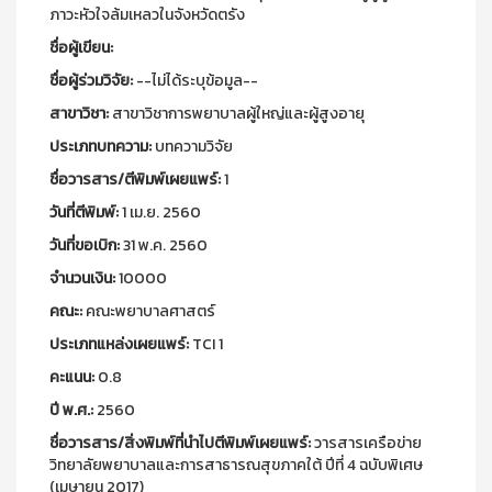
ภาวะหัวใจล้มเหลวในจังหวัดตรัง
ชื่อผู้เขียน:
ชื่อผู้ร่วมวิจัย:
--ไม่ได้ระบุข้อมูล--
สาขาวิชา:
สาขาวิชาการพยาบาลผู้ใหญ่และผู้สูงอายุ
ประเภทบทความ:
บทความวิจัย
ชื่อวารสาร/ตีพิมพ์เผยแพร์:
1
วันที่ตีพิมพ์:
1 เม.ย. 2560
วันที่ขอเบิก:
31 พ.ค. 2560
จำนวนเงิน:
10000
คณะ:
คณะพยาบาลศาสตร์
ประเภทแหล่งเผยแพร์:
TCI 1
คะแนน:
0.8
ปี พ.ศ.:
2560
ชื่อวารสาร/สิ่งพิมพ์ที่นำไปตีพิมพ์เผยแพร์:
วารสารเครือข่าย
วิทยาลัยพยาบาลและการสาธารณสุขภาคใต้ ปีที่ 4 ฉบับพิเศษ
(เมษายน 2017)