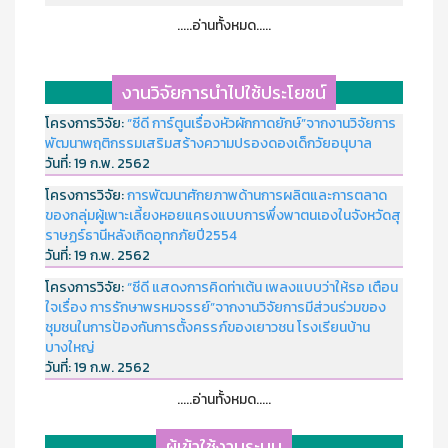
.....อ่านทั้งหมด.....
งานวิจัยการนำไปใช้ประโยชน์
โครงการวิจัย:
“ซีดี การ์ตูนเรื่องหัวผักกาดยักษ์”จากงานวิจัยการ
พัฒนาพฤติกรรมเสริมสร้างความปรองดองเด็กวัยอนุบาล
วันที่:
19 ก.พ. 2562
โครงการวิจัย:
การพัฒนาศักยภาพด้านการผลิตและการตลาด
ของกลุ่มผู้เพาะเลี้ยงหอยแครงแบบการพึ่งพาตนเองในจังหวัดสุ
ราษฏร์ธานีหลังเกิดอุทกภัยปี2554
วันที่:
19 ก.พ. 2562
โครงการวิจัย:
“ซีดี แสดงการคิดท่าเต้น เพลงแบบว่าให้รอ เตือน
ใจเรื่อง การรักษาพรหมจรรย์”จากงานวิจัยการมีส่วนร่วมของ
ชุมชนในการป้องกันการตั้งครรภ์ของเยาวชน โรงเรียนบ้าน
บางใหญ่
วันที่:
19 ก.พ. 2562
.....อ่านทั้งหมด.....
ผู้เข้าใช้งานระบบ