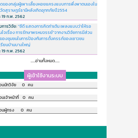
ดของกลุ่มผู้เพาะเลี้ยงหอยแครงแบบการพึ่งพาตนเองใน
หวัดสุราษฏร์ธานีหลังเกิดอุทกภัยปี2554
่:
19 ก.พ. 2562
งการวิจัย:
“ซีดี แสดงการคิดท่าเต้น เพลงแบบว่าให้รอ
อนใจเรื่อง การรักษาพรหมจรรย์”จากงานวิจัยการมีส่วน
มของชุมชนในการป้องกันการตั้งครรภ์ของเยาวชน
เรียนบ้านบางใหญ่
่:
19 ก.พ. 2562
.....อ่านทั้งหมด.....
ผู้เข้าใช้งานระบบ
วนนักวิจัย 0 คน
วนเจ้าหน้าที่ 0 คน
วนผู้ทรง 0 คน