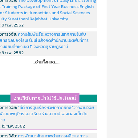
งการวิจัย:
The Development of Daily Life Listening
ll Training Package of First Year Business English
or Students in Humanities and Social Sciences
ulty Suratthani Rajabhat University
่:
9 ก.พ. 2562
งการวิจัย:
ความสัมพันธ์ระหว่างการนิเทศภายในกับ
สิทธิผลของโรงเรียนในสังกัดสำนักงานเขตพื้นที่การ
ามัธยมศึกษาเขต 11 จังหวัดสุราษฎร์ธานี
่:
9 ก.พ. 2562
.....อ่านทั้งหมด.....
งานวิจัยการนำไปใช้ประโยชน์
งการวิจัย:
“ซีดี การ์ตูนเรื่องหัวผักกาดยักษ์”จากงานวิจัย
พัฒนาพฤติกรรมเสริมสร้างความปรองดองเด็กวัย
บาล
่:
19 ก.พ. 2562
งการวิจัย:
การพัฒนาศักยภาพด้านการผลิตและการ