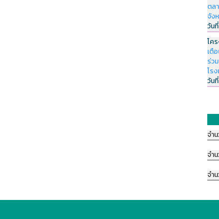
ตลา
จัง
วันที
โคร
เตื
ร่ว
โรง
วันที
จำน
จำน
จำน