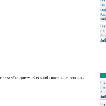
โคร
Ski
Maj
Fac
วันที
โคร
ประ
ศึกษ
วันที
ศาสตร์และสุขภาพ ปีที่ 39 ฉบับที่ 2 เมษายน - มิถุนายน 2016
โคร
การ
อนุ
วันที
โคร