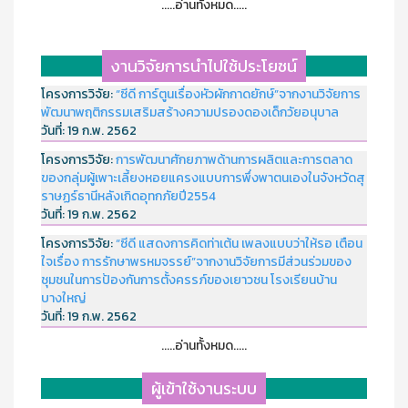
.....อ่านทั้งหมด.....
งานวิจัยการนำไปใช้ประโยชน์
โครงการวิจัย:
“ซีดี การ์ตูนเรื่องหัวผักกาดยักษ์”จากงานวิจัยการ
พัฒนาพฤติกรรมเสริมสร้างความปรองดองเด็กวัยอนุบาล
วันที่:
19 ก.พ. 2562
โครงการวิจัย:
การพัฒนาศักยภาพด้านการผลิตและการตลาด
ของกลุ่มผู้เพาะเลี้ยงหอยแครงแบบการพึ่งพาตนเองในจังหวัดสุ
ราษฏร์ธานีหลังเกิดอุทกภัยปี2554
วันที่:
19 ก.พ. 2562
โครงการวิจัย:
“ซีดี แสดงการคิดท่าเต้น เพลงแบบว่าให้รอ เตือน
ใจเรื่อง การรักษาพรหมจรรย์”จากงานวิจัยการมีส่วนร่วมของ
ชุมชนในการป้องกันการตั้งครรภ์ของเยาวชน โรงเรียนบ้าน
บางใหญ่
วันที่:
19 ก.พ. 2562
.....อ่านทั้งหมด.....
ผู้เข้าใช้งานระบบ