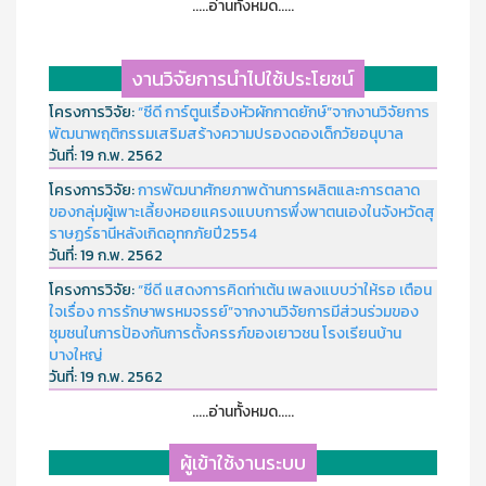
.....อ่านทั้งหมด.....
งานวิจัยการนำไปใช้ประโยชน์
โครงการวิจัย:
“ซีดี การ์ตูนเรื่องหัวผักกาดยักษ์”จากงานวิจัยการ
พัฒนาพฤติกรรมเสริมสร้างความปรองดองเด็กวัยอนุบาล
วันที่:
19 ก.พ. 2562
โครงการวิจัย:
การพัฒนาศักยภาพด้านการผลิตและการตลาด
ของกลุ่มผู้เพาะเลี้ยงหอยแครงแบบการพึ่งพาตนเองในจังหวัดสุ
ราษฏร์ธานีหลังเกิดอุทกภัยปี2554
วันที่:
19 ก.พ. 2562
โครงการวิจัย:
“ซีดี แสดงการคิดท่าเต้น เพลงแบบว่าให้รอ เตือน
ใจเรื่อง การรักษาพรหมจรรย์”จากงานวิจัยการมีส่วนร่วมของ
ชุมชนในการป้องกันการตั้งครรภ์ของเยาวชน โรงเรียนบ้าน
บางใหญ่
วันที่:
19 ก.พ. 2562
.....อ่านทั้งหมด.....
ผู้เข้าใช้งานระบบ