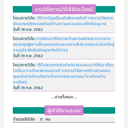
งานวิจัยการนำไปใช้ประโยชน์
โครงการวิจัย:
“ซีดี การ์ตูนเรื่องหัวผักกาดยักษ์”จากงานวิจัยการ
พัฒนาพฤติกรรมเสริมสร้างความปรองดองเด็กวัยอนุบาล
วันที่:
19 ก.พ. 2562
โครงการวิจัย:
การพัฒนาศักยภาพด้านการผลิตและการตลาด
ของกลุ่มผู้เพาะเลี้ยงหอยแครงแบบการพึ่งพาตนเองในจังหวัดสุ
ราษฏร์ธานีหลังเกิดอุทกภัยปี2554
วันที่:
19 ก.พ. 2562
โครงการวิจัย:
“ซีดี แสดงการคิดท่าเต้น เพลงแบบว่าให้รอ เตือน
ใจเรื่อง การรักษาพรหมจรรย์”จากงานวิจัยการมีส่วนร่วมของ
ชุมชนในการป้องกันการตั้งครรภ์ของเยาวชน โรงเรียนบ้าน
บางใหญ่
วันที่:
19 ก.พ. 2562
.....อ่านทั้งหมด.....
ผู้เข้าใช้งานระบบ
จำนวนนักวิจัย 0 คน