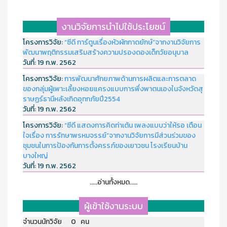
งานวิจัยการนำไปใช้ประโยชน์
โครงการวิจัย:
“ซีดี การ์ตูนเรื่องหัวผักกาดยักษ์”จากงานวิจัยการ
พัฒนาพฤติกรรมเสริมสร้างความปรองดองเด็กวัยอนุบาล
วันที่:
19 ก.พ. 2562
โครงการวิจัย:
การพัฒนาศักยภาพด้านการผลิตและการตลาด
ของกลุ่มผู้เพาะเลี้ยงหอยแครงแบบการพึ่งพาตนเองในจังหวัดสุ
ราษฏร์ธานีหลังเกิดอุทกภัยปี2554
วันที่:
19 ก.พ. 2562
โครงการวิจัย:
“ซีดี แสดงการคิดท่าเต้น เพลงแบบว่าให้รอ เตือน
ใจเรื่อง การรักษาพรหมจรรย์”จากงานวิจัยการมีส่วนร่วมของ
ชุมชนในการป้องกันการตั้งครรภ์ของเยาวชน โรงเรียนบ้าน
บางใหญ่
วันที่:
19 ก.พ. 2562
.....อ่านทั้งหมด.....
ผู้เข้าใช้งานระบบ
จำนวนนักวิจัย 0 คน