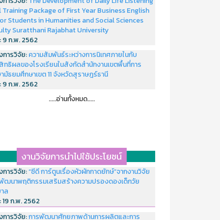
งการวิจัย:
The Development of Daily Life Listening
ll Training Package of First Year Business English
or Students in Humanities and Social Sciences
ulty Suratthani Rajabhat University
่:
9 ก.พ. 2562
งการวิจัย:
ความสัมพันธ์ระหว่างการนิเทศภายในกับ
สิทธิผลของโรงเรียนในสังกัดสำนักงานเขตพื้นที่การ
ามัธยมศึกษาเขต 11 จังหวัดสุราษฎร์ธานี
่:
9 ก.พ. 2562
.....อ่านทั้งหมด.....
งานวิจัยการนำไปใช้ประโยชน์
งการวิจัย:
“ซีดี การ์ตูนเรื่องหัวผักกาดยักษ์”จากงานวิจัย
พัฒนาพฤติกรรมเสริมสร้างความปรองดองเด็กวัย
บาล
่:
19 ก.พ. 2562
งการวิจัย:
การพัฒนาศักยภาพด้านการผลิตและการ