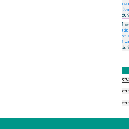
ตลา
จัง
วันที
โคร
เตื
ร่ว
โรง
วันที
จำน
จำน
จำน