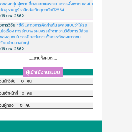
ดของกลุ่มผู้เพาะเลี้ยงหอยแครงแบบการพึ่งพาตนเองใน
หวัดสุราษฏร์ธานีหลังเกิดอุทกภัยปี2554
่:
19 ก.พ. 2562
งการวิจัย:
“ซีดี แสดงการคิดท่าเต้น เพลงแบบว่าให้รอ
อนใจเรื่อง การรักษาพรหมจรรย์”จากงานวิจัยการมีส่วน
มของชุมชนในการป้องกันการตั้งครรภ์ของเยาวชน
เรียนบ้านบางใหญ่
่:
19 ก.พ. 2562
.....อ่านทั้งหมด.....
ผู้เข้าใช้งานระบบ
วนนักวิจัย 0 คน
วนเจ้าหน้าที่ 0 คน
วนผู้ทรง 0 คน