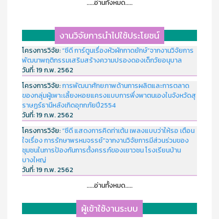
.....อ่านทั้งหมด.....
งานวิจัยการนำไปใช้ประโยชน์
โครงการวิจัย:
“ซีดี การ์ตูนเรื่องหัวผักกาดยักษ์”จากงานวิจัยการ
พัฒนาพฤติกรรมเสริมสร้างความปรองดองเด็กวัยอนุบาล
วันที่:
19 ก.พ. 2562
โครงการวิจัย:
การพัฒนาศักยภาพด้านการผลิตและการตลาด
ของกลุ่มผู้เพาะเลี้ยงหอยแครงแบบการพึ่งพาตนเองในจังหวัดสุ
ราษฏร์ธานีหลังเกิดอุทกภัยปี2554
วันที่:
19 ก.พ. 2562
โครงการวิจัย:
“ซีดี แสดงการคิดท่าเต้น เพลงแบบว่าให้รอ เตือน
ใจเรื่อง การรักษาพรหมจรรย์”จากงานวิจัยการมีส่วนร่วมของ
ชุมชนในการป้องกันการตั้งครรภ์ของเยาวชน โรงเรียนบ้าน
บางใหญ่
วันที่:
19 ก.พ. 2562
.....อ่านทั้งหมด.....
ผู้เข้าใช้งานระบบ