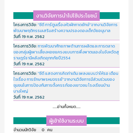
งานวิจัยการนำไปใช้ประโยชน์
โครงการวิจัย:
“ซีดี การ์ตูนเรื่องหัวผักกาดยักษ์”จากงานวิจัยการ
พัฒนาพฤติกรรมเสริมสร้างความปรองดองเด็กวัยอนุบาล
วันที่:
19 ก.พ. 2562
โครงการวิจัย:
การพัฒนาศักยภาพด้านการผลิตและการตลาด
ของกลุ่มผู้เพาะเลี้ยงหอยแครงแบบการพึ่งพาตนเองในจังหวัดสุ
ราษฏร์ธานีหลังเกิดอุทกภัยปี2554
วันที่:
19 ก.พ. 2562
โครงการวิจัย:
“ซีดี แสดงการคิดท่าเต้น เพลงแบบว่าให้รอ เตือน
ใจเรื่อง การรักษาพรหมจรรย์”จากงานวิจัยการมีส่วนร่วมของ
ชุมชนในการป้องกันการตั้งครรภ์ของเยาวชน โรงเรียนบ้าน
บางใหญ่
วันที่:
19 ก.พ. 2562
.....อ่านทั้งหมด.....
ผู้เข้าใช้งานระบบ
จำนวนนักวิจัย 0 คน