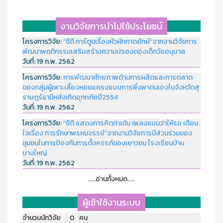
งานวิจัยการนำไปใช้ประโยชน์
โครงการวิจัย:
“ซีดี การ์ตูนเรื่องหัวผักกาดยักษ์”จากงานวิจัยการ
พัฒนาพฤติกรรมเสริมสร้างความปรองดองเด็กวัยอนุบาล
วันที่:
19 ก.พ. 2562
โครงการวิจัย:
การพัฒนาศักยภาพด้านการผลิตและการตลาด
ของกลุ่มผู้เพาะเลี้ยงหอยแครงแบบการพึ่งพาตนเองในจังหวัดสุ
ราษฏร์ธานีหลังเกิดอุทกภัยปี2554
วันที่:
19 ก.พ. 2562
โครงการวิจัย:
“ซีดี แสดงการคิดท่าเต้น เพลงแบบว่าให้รอ เตือน
ใจเรื่อง การรักษาพรหมจรรย์”จากงานวิจัยการมีส่วนร่วมของ
ชุมชนในการป้องกันการตั้งครรภ์ของเยาวชน โรงเรียนบ้าน
บางใหญ่
วันที่:
19 ก.พ. 2562
.....อ่านทั้งหมด.....
ผู้เข้าใช้งานระบบ
จำนวนนักวิจัย 0 คน