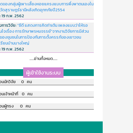
ดของกลุ่มผู้เพาะเลี้ยงหอยแครงแบบการพึ่งพาตนเองใน
หวัดสุราษฏร์ธานีหลังเกิดอุทกภัยปี2554
่:
19 ก.พ. 2562
งการวิจัย:
“ซีดี แสดงการคิดท่าเต้น เพลงแบบว่าให้รอ
อนใจเรื่อง การรักษาพรหมจรรย์”จากงานวิจัยการมีส่วน
มของชุมชนในการป้องกันการตั้งครรภ์ของเยาวชน
เรียนบ้านบางใหญ่
่:
19 ก.พ. 2562
.....อ่านทั้งหมด.....
ผู้เข้าใช้งานระบบ
วนนักวิจัย 0 คน
วนเจ้าหน้าที่ 0 คน
วนผู้ทรง 0 คน