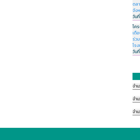
ตลา
จัง
วันที
โคร
เตื
ร่ว
โรง
วันที
จำน
จำน
จำน