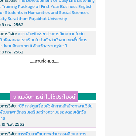
งการวิจัย:
The Development of Daily Life Listening
ll Training Package of First Year Business English
or Students in Humanities and Social Sciences
ulty Suratthani Rajabhat University
่:
9 ก.พ. 2562
งการวิจัย:
ความสัมพันธ์ระหว่างการนิเทศภายในกับ
สิทธิผลของโรงเรียนในสังกัดสำนักงานเขตพื้นที่การ
ามัธยมศึกษาเขต 11 จังหวัดสุราษฎร์ธานี
่:
9 ก.พ. 2562
.....อ่านทั้งหมด.....
งานวิจัยการนำไปใช้ประโยชน์
งการวิจัย:
“ซีดี การ์ตูนเรื่องหัวผักกาดยักษ์”จากงานวิจัย
พัฒนาพฤติกรรมเสริมสร้างความปรองดองเด็กวัย
บาล
่:
19 ก.พ. 2562
งการวิจัย:
การพัฒนาศักยภาพด้านการผลิตและการ