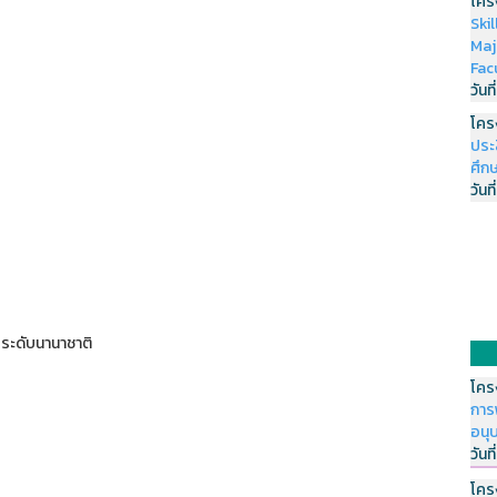
โคร
Ski
Maj
Fac
วันที
โคร
ประ
ศึกษ
วันที
ระดับนานาชาติ
โคร
การ
อนุ
วันที
โคร