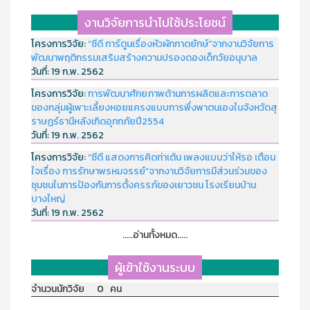
งานวิจัยการนำไปใช้ประโยชน์
โครงการวิจัย:
“ซีดี การ์ตูนเรื่องหัวผักกาดยักษ์”จากงานวิจัยการ
พัฒนาพฤติกรรมเสริมสร้างความปรองดองเด็กวัยอนุบาล
วันที่:
19 ก.พ. 2562
โครงการวิจัย:
การพัฒนาศักยภาพด้านการผลิตและการตลาด
ของกลุ่มผู้เพาะเลี้ยงหอยแครงแบบการพึ่งพาตนเองในจังหวัดสุ
ราษฏร์ธานีหลังเกิดอุทกภัยปี2554
วันที่:
19 ก.พ. 2562
โครงการวิจัย:
“ซีดี แสดงการคิดท่าเต้น เพลงแบบว่าให้รอ เตือน
ใจเรื่อง การรักษาพรหมจรรย์”จากงานวิจัยการมีส่วนร่วมของ
ชุมชนในการป้องกันการตั้งครรภ์ของเยาวชน โรงเรียนบ้าน
บางใหญ่
วันที่:
19 ก.พ. 2562
.....อ่านทั้งหมด.....
ผู้เข้าใช้งานระบบ
จำนวนนักวิจัย 0 คน