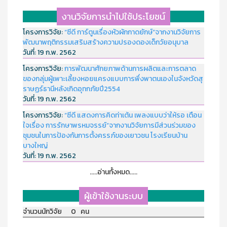
งานวิจัยการนำไปใช้ประโยชน์
โครงการวิจัย:
“ซีดี การ์ตูนเรื่องหัวผักกาดยักษ์”จากงานวิจัยการ
พัฒนาพฤติกรรมเสริมสร้างความปรองดองเด็กวัยอนุบาล
วันที่:
19 ก.พ. 2562
โครงการวิจัย:
การพัฒนาศักยภาพด้านการผลิตและการตลาด
ของกลุ่มผู้เพาะเลี้ยงหอยแครงแบบการพึ่งพาตนเองในจังหวัดสุ
ราษฏร์ธานีหลังเกิดอุทกภัยปี2554
วันที่:
19 ก.พ. 2562
โครงการวิจัย:
“ซีดี แสดงการคิดท่าเต้น เพลงแบบว่าให้รอ เตือน
ใจเรื่อง การรักษาพรหมจรรย์”จากงานวิจัยการมีส่วนร่วมของ
ชุมชนในการป้องกันการตั้งครรภ์ของเยาวชน โรงเรียนบ้าน
บางใหญ่
วันที่:
19 ก.พ. 2562
.....อ่านทั้งหมด.....
ผู้เข้าใช้งานระบบ
จำนวนนักวิจัย 0 คน