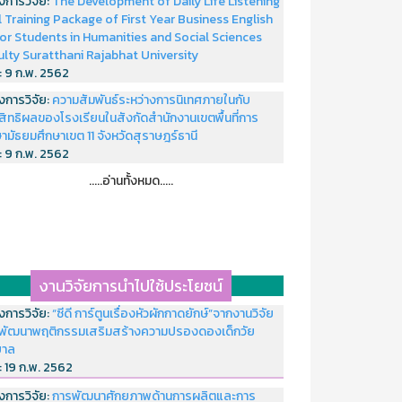
งการวิจัย:
The Development of Daily Life Listening
ll Training Package of First Year Business English
or Students in Humanities and Social Sciences
ulty Suratthani Rajabhat University
่:
9 ก.พ. 2562
งการวิจัย:
ความสัมพันธ์ระหว่างการนิเทศภายในกับ
สิทธิผลของโรงเรียนในสังกัดสำนักงานเขตพื้นที่การ
ามัธยมศึกษาเขต 11 จังหวัดสุราษฎร์ธานี
่:
9 ก.พ. 2562
.....อ่านทั้งหมด.....
งานวิจัยการนำไปใช้ประโยชน์
งการวิจัย:
“ซีดี การ์ตูนเรื่องหัวผักกาดยักษ์”จากงานวิจัย
พัฒนาพฤติกรรมเสริมสร้างความปรองดองเด็กวัย
บาล
่:
19 ก.พ. 2562
งการวิจัย:
การพัฒนาศักยภาพด้านการผลิตและการ