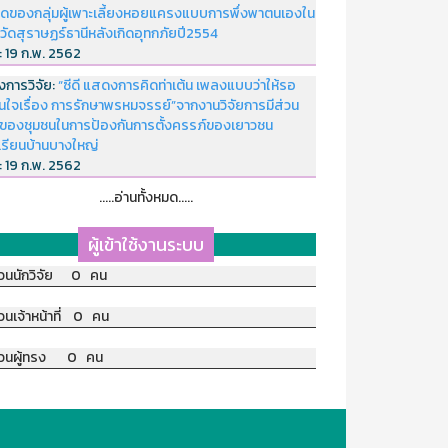
ดของกลุ่มผู้เพาะเลี้ยงหอยแครงแบบการพึ่งพาตนเองใน
หวัดสุราษฏร์ธานีหลังเกิดอุทกภัยปี2554
่:
19 ก.พ. 2562
งการวิจัย:
“ซีดี แสดงการคิดท่าเต้น เพลงแบบว่าให้รอ
อนใจเรื่อง การรักษาพรหมจรรย์”จากงานวิจัยการมีส่วน
มของชุมชนในการป้องกันการตั้งครรภ์ของเยาวชน
เรียนบ้านบางใหญ่
่:
19 ก.พ. 2562
.....อ่านทั้งหมด.....
ผู้เข้าใช้งานระบบ
วนนักวิจัย 0 คน
วนเจ้าหน้าที่ 0 คน
วนผู้ทรง 0 คน