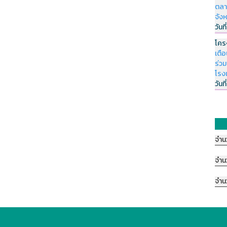
ตลา
จัง
วันที
โคร
เตื
ร่ว
โรง
วันที
จำน
จำน
จำน