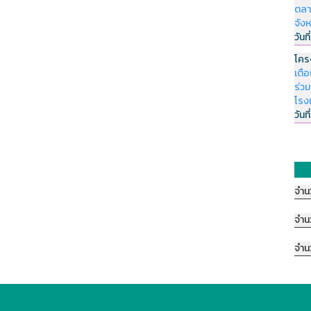
ตลา
จัง
วันที
โคร
เตื
ร่ว
โรง
วันที
จำน
จำน
จำน