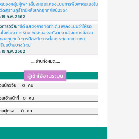
ดของกลุ่มผู้เพาะเลี้ยงหอยแครงแบบการพึ่งพาตนเองใน
หวัดสุราษฏร์ธานีหลังเกิดอุทกภัยปี2554
่:
19 ก.พ. 2562
งการวิจัย:
“ซีดี แสดงการคิดท่าเต้น เพลงแบบว่าให้รอ
อนใจเรื่อง การรักษาพรหมจรรย์”จากงานวิจัยการมีส่วน
มของชุมชนในการป้องกันการตั้งครรภ์ของเยาวชน
เรียนบ้านบางใหญ่
่:
19 ก.พ. 2562
.....อ่านทั้งหมด.....
ผู้เข้าใช้งานระบบ
วนนักวิจัย 0 คน
วนเจ้าหน้าที่ 0 คน
วนผู้ทรง 0 คน