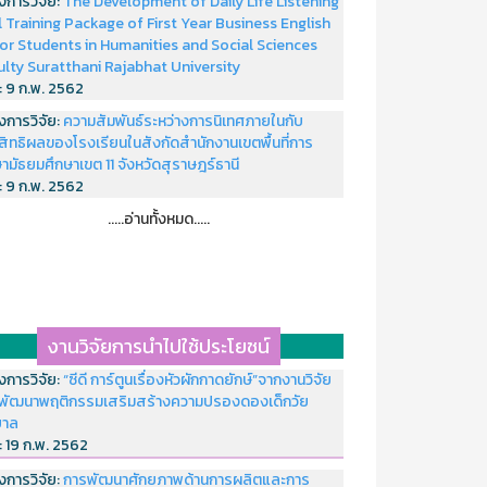
งการวิจัย:
The Development of Daily Life Listening
ll Training Package of First Year Business English
or Students in Humanities and Social Sciences
ulty Suratthani Rajabhat University
่:
9 ก.พ. 2562
งการวิจัย:
ความสัมพันธ์ระหว่างการนิเทศภายในกับ
สิทธิผลของโรงเรียนในสังกัดสำนักงานเขตพื้นที่การ
ามัธยมศึกษาเขต 11 จังหวัดสุราษฎร์ธานี
่:
9 ก.พ. 2562
.....อ่านทั้งหมด.....
งานวิจัยการนำไปใช้ประโยชน์
งการวิจัย:
“ซีดี การ์ตูนเรื่องหัวผักกาดยักษ์”จากงานวิจัย
พัฒนาพฤติกรรมเสริมสร้างความปรองดองเด็กวัย
บาล
่:
19 ก.พ. 2562
งการวิจัย:
การพัฒนาศักยภาพด้านการผลิตและการ