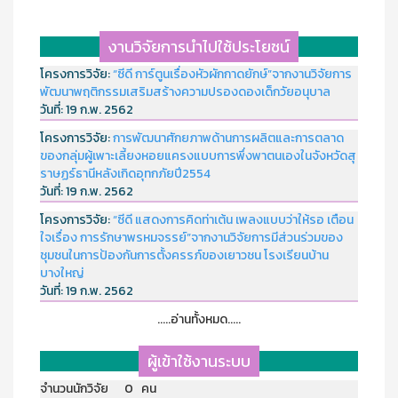
งานวิจัยการนำไปใช้ประโยชน์
โครงการวิจัย:
“ซีดี การ์ตูนเรื่องหัวผักกาดยักษ์”จากงานวิจัยการ
พัฒนาพฤติกรรมเสริมสร้างความปรองดองเด็กวัยอนุบาล
วันที่:
19 ก.พ. 2562
โครงการวิจัย:
การพัฒนาศักยภาพด้านการผลิตและการตลาด
ของกลุ่มผู้เพาะเลี้ยงหอยแครงแบบการพึ่งพาตนเองในจังหวัดสุ
ราษฏร์ธานีหลังเกิดอุทกภัยปี2554
วันที่:
19 ก.พ. 2562
โครงการวิจัย:
“ซีดี แสดงการคิดท่าเต้น เพลงแบบว่าให้รอ เตือน
ใจเรื่อง การรักษาพรหมจรรย์”จากงานวิจัยการมีส่วนร่วมของ
ชุมชนในการป้องกันการตั้งครรภ์ของเยาวชน โรงเรียนบ้าน
บางใหญ่
วันที่:
19 ก.พ. 2562
.....อ่านทั้งหมด.....
ผู้เข้าใช้งานระบบ
จำนวนนักวิจัย 0 คน