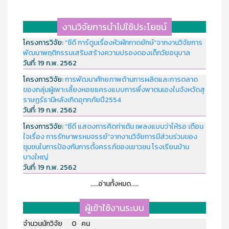
งานวิจัยการนำไปใช้ประโยชน์
โครงการวิจัย:
“ซีดี การ์ตูนเรื่องหัวผักกาดยักษ์”จากงานวิจัยการ
พัฒนาพฤติกรรมเสริมสร้างความปรองดองเด็กวัยอนุบาล
วันที่:
19 ก.พ. 2562
โครงการวิจัย:
การพัฒนาศักยภาพด้านการผลิตและการตลาด
ของกลุ่มผู้เพาะเลี้ยงหอยแครงแบบการพึ่งพาตนเองในจังหวัดสุ
ราษฏร์ธานีหลังเกิดอุทกภัยปี2554
วันที่:
19 ก.พ. 2562
โครงการวิจัย:
“ซีดี แสดงการคิดท่าเต้น เพลงแบบว่าให้รอ เตือน
ใจเรื่อง การรักษาพรหมจรรย์”จากงานวิจัยการมีส่วนร่วมของ
ชุมชนในการป้องกันการตั้งครรภ์ของเยาวชน โรงเรียนบ้าน
บางใหญ่
วันที่:
19 ก.พ. 2562
.....อ่านทั้งหมด.....
ผู้เข้าใช้งานระบบ
จำนวนนักวิจัย 0 คน