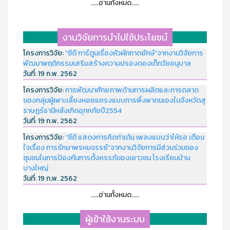
.....อ่านทั้งหมด.....
งานวิจัยการนำไปใช้ประโยชน์
โครงการวิจัย:
“ซีดี การ์ตูนเรื่องหัวผักกาดยักษ์”จากงานวิจัยการ
พัฒนาพฤติกรรมเสริมสร้างความปรองดองเด็กวัยอนุบาล
วันที่:
19 ก.พ. 2562
โครงการวิจัย:
การพัฒนาศักยภาพด้านการผลิตและการตลาด
ของกลุ่มผู้เพาะเลี้ยงหอยแครงแบบการพึ่งพาตนเองในจังหวัดสุ
ราษฏร์ธานีหลังเกิดอุทกภัยปี2554
วันที่:
19 ก.พ. 2562
โครงการวิจัย:
“ซีดี แสดงการคิดท่าเต้น เพลงแบบว่าให้รอ เตือน
ใจเรื่อง การรักษาพรหมจรรย์”จากงานวิจัยการมีส่วนร่วมของ
ชุมชนในการป้องกันการตั้งครรภ์ของเยาวชน โรงเรียนบ้าน
บางใหญ่
วันที่:
19 ก.พ. 2562
.....อ่านทั้งหมด.....
ผู้เข้าใช้งานระบบ