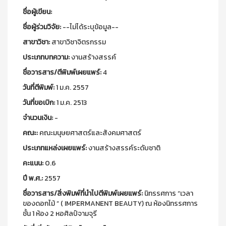
ชื่อผู้เขียน:
ชื่อผู้ร่วมวิจัย:
--ไม่ได้ระบุข้อมูล--
สาขาวิชา:
สาขาวิชาจิตรกรรม
ประเภทบทความ:
งานสร้างสรรค์
ชื่อวารสาร/ตีพิมพ์เผยแพร์:
4
วันที่ตีพิมพ์:
1 ม.ค. 2557
วันที่ขอเบิก:
1 ม.ค. 2513
จำนวนเงิน:
-
คณะ:
คณะมนุษยศาสตร์และสังคมศาสตร์
ประเภทแหล่งเผยแพร์:
งานสร้างสรรค์ระดับชาติ
คะแนน:
0.6
ปี พ.ศ.:
2557
ชื่อวารสาร/สิ่งพิมพ์ที่นำไปตีพิมพ์เผยแพร์:
นิทรรศการ “เวลา
ของดอกไม้ ” ( IMPERMANENT BEAUTY) ณ ห้องนิทรรศการ
ชั้น 1 ห้อง 2 หอศิลป์จามจุรี