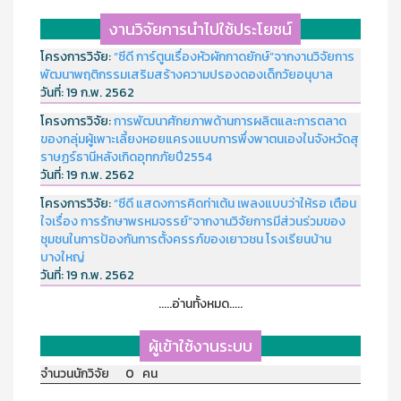
งานวิจัยการนำไปใช้ประโยชน์
โครงการวิจัย:
“ซีดี การ์ตูนเรื่องหัวผักกาดยักษ์”จากงานวิจัยการ
พัฒนาพฤติกรรมเสริมสร้างความปรองดองเด็กวัยอนุบาล
วันที่:
19 ก.พ. 2562
โครงการวิจัย:
การพัฒนาศักยภาพด้านการผลิตและการตลาด
ของกลุ่มผู้เพาะเลี้ยงหอยแครงแบบการพึ่งพาตนเองในจังหวัดสุ
ราษฏร์ธานีหลังเกิดอุทกภัยปี2554
วันที่:
19 ก.พ. 2562
โครงการวิจัย:
“ซีดี แสดงการคิดท่าเต้น เพลงแบบว่าให้รอ เตือน
ใจเรื่อง การรักษาพรหมจรรย์”จากงานวิจัยการมีส่วนร่วมของ
ชุมชนในการป้องกันการตั้งครรภ์ของเยาวชน โรงเรียนบ้าน
บางใหญ่
วันที่:
19 ก.พ. 2562
.....อ่านทั้งหมด.....
ผู้เข้าใช้งานระบบ
จำนวนนักวิจัย 0 คน