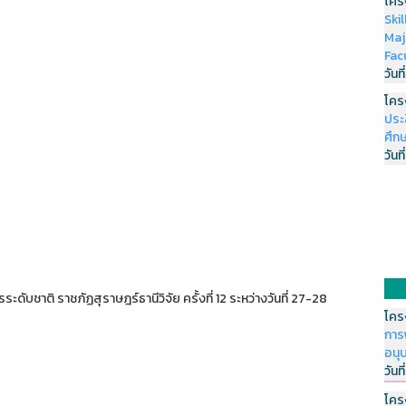
โคร
Ski
Maj
Fac
วันที
โคร
ประ
ศึกษ
วันที
ระดับชาติ ราชภัฏสุราษฎร์ธานีวิจัย ครั้งที่ 12 ระหว่างวันที่ 27-28
โคร
การ
อนุ
วันที
โคร