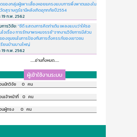
ดของกลุ่มผู้เพาะเลี้ยงหอยแครงแบบการพึ่งพาตนเองใน
หวัดสุราษฏร์ธานีหลังเกิดอุทกภัยปี2554
่:
19 ก.พ. 2562
งการวิจัย:
“ซีดี แสดงการคิดท่าเต้น เพลงแบบว่าให้รอ
อนใจเรื่อง การรักษาพรหมจรรย์”จากงานวิจัยการมีส่วน
มของชุมชนในการป้องกันการตั้งครรภ์ของเยาวชน
เรียนบ้านบางใหญ่
่:
19 ก.พ. 2562
.....อ่านทั้งหมด.....
ผู้เข้าใช้งานระบบ
วนนักวิจัย 0 คน
วนเจ้าหน้าที่ 0 คน
วนผู้ทรง 0 คน