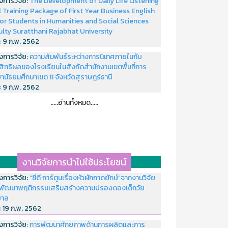
งการวิจัย:
The Development of Daily Life Listening
ll Training Package of First Year Business English
or Students in Humanities and Social Sciences
ulty Suratthani Rajabhat University
่:
9 ก.พ. 2562
งการวิจัย:
ความสัมพันธ์ระหว่างการนิเทศภายในกับ
สิทธิผลของโรงเรียนในสังกัดสำนักงานเขตพื้นที่การ
ามัธยมศึกษาเขต 11 จังหวัดสุราษฎร์ธานี
่:
9 ก.พ. 2562
.....อ่านทั้งหมด.....
งานวิจัยการนำไปใช้ประโยชน์
งการวิจัย:
“ซีดี การ์ตูนเรื่องหัวผักกาดยักษ์”จากงานวิจัย
พัฒนาพฤติกรรมเสริมสร้างความปรองดองเด็กวัย
บาล
่:
19 ก.พ. 2562
งการวิจัย:
การพัฒนาศักยภาพด้านการผลิตและการ