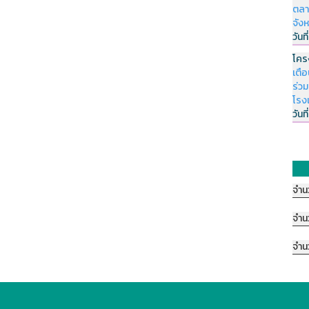
ตลา
จัง
วันที
โคร
เตื
ร่ว
โรง
วันที
จำน
จำน
จำน