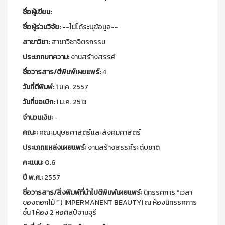
ชื่อผู้เขียน:
ชื่อผู้ร่วมวิจัย:
--ไม่ได้ระบุข้อมูล--
สาขาวิชา:
สาขาวิชาจิตรกรรม
ประเภทบทความ:
งานสร้างสรรค์
ชื่อวารสาร/ตีพิมพ์เผยแพร์:
4
วันที่ตีพิมพ์:
1 ม.ค. 2557
วันที่ขอเบิก:
1 ม.ค. 2513
จำนวนเงิน:
-
คณะ:
คณะมนุษยศาสตร์และสังคมศาสตร์
ประเภทแหล่งเผยแพร์:
งานสร้างสรรค์ระดับชาติ
คะแนน:
0.6
ปี พ.ศ.:
2557
ชื่อวารสาร/สิ่งพิมพ์ที่นำไปตีพิมพ์เผยแพร์:
นิทรรศการ “เวลา
ของดอกไม้ ” ( IMPERMANENT BEAUTY) ณ ห้องนิทรรศการ
ชั้น 1 ห้อง 2 หอศิลป์จามจุรี