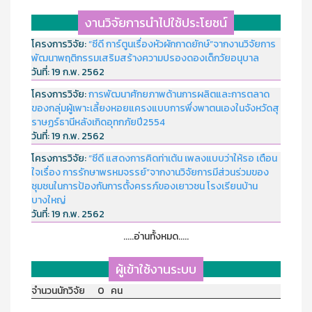
งานวิจัยการนำไปใช้ประโยชน์
โครงการวิจัย:
“ซีดี การ์ตูนเรื่องหัวผักกาดยักษ์”จากงานวิจัยการ
พัฒนาพฤติกรรมเสริมสร้างความปรองดองเด็กวัยอนุบาล
วันที่:
19 ก.พ. 2562
โครงการวิจัย:
การพัฒนาศักยภาพด้านการผลิตและการตลาด
ของกลุ่มผู้เพาะเลี้ยงหอยแครงแบบการพึ่งพาตนเองในจังหวัดสุ
ราษฏร์ธานีหลังเกิดอุทกภัยปี2554
วันที่:
19 ก.พ. 2562
โครงการวิจัย:
“ซีดี แสดงการคิดท่าเต้น เพลงแบบว่าให้รอ เตือน
ใจเรื่อง การรักษาพรหมจรรย์”จากงานวิจัยการมีส่วนร่วมของ
ชุมชนในการป้องกันการตั้งครรภ์ของเยาวชน โรงเรียนบ้าน
บางใหญ่
วันที่:
19 ก.พ. 2562
.....อ่านทั้งหมด.....
ผู้เข้าใช้งานระบบ
จำนวนนักวิจัย 0 คน