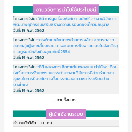
งานวิจัยการนำไปใช้ประโยชน์
โครงการวิจัย:
“ซีดี การ์ตูนเรื่องหัวผักกาดยักษ์”จากงานวิจัยการ
พัฒนาพฤติกรรมเสริมสร้างความปรองดองเด็กวัยอนุบาล
วันที่:
19 ก.พ. 2562
โครงการวิจัย:
การพัฒนาศักยภาพด้านการผลิตและการตลาด
ของกลุ่มผู้เพาะเลี้ยงหอยแครงแบบการพึ่งพาตนเองในจังหวัดสุ
ราษฏร์ธานีหลังเกิดอุทกภัยปี2554
วันที่:
19 ก.พ. 2562
โครงการวิจัย:
“ซีดี แสดงการคิดท่าเต้น เพลงแบบว่าให้รอ เตือน
ใจเรื่อง การรักษาพรหมจรรย์”จากงานวิจัยการมีส่วนร่วมของ
ชุมชนในการป้องกันการตั้งครรภ์ของเยาวชน โรงเรียนบ้าน
บางใหญ่
วันที่:
19 ก.พ. 2562
.....อ่านทั้งหมด.....
ผู้เข้าใช้งานระบบ
จำนวนนักวิจัย 0 คน