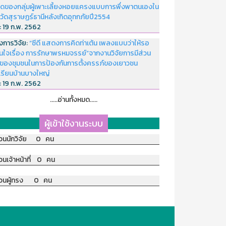
ดของกลุ่มผู้เพาะเลี้ยงหอยแครงแบบการพึ่งพาตนเองใน
หวัดสุราษฏร์ธานีหลังเกิดอุทกภัยปี2554
่:
19 ก.พ. 2562
งการวิจัย:
“ซีดี แสดงการคิดท่าเต้น เพลงแบบว่าให้รอ
อนใจเรื่อง การรักษาพรหมจรรย์”จากงานวิจัยการมีส่วน
มของชุมชนในการป้องกันการตั้งครรภ์ของเยาวชน
เรียนบ้านบางใหญ่
่:
19 ก.พ. 2562
.....อ่านทั้งหมด.....
ผู้เข้าใช้งานระบบ
วนนักวิจัย 0 คน
วนเจ้าหน้าที่ 0 คน
วนผู้ทรง 0 คน