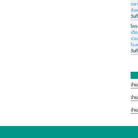
ตลา
จัง
วันที
โคร
เตื
ร่ว
โรง
วันที
จำน
จำน
จำน