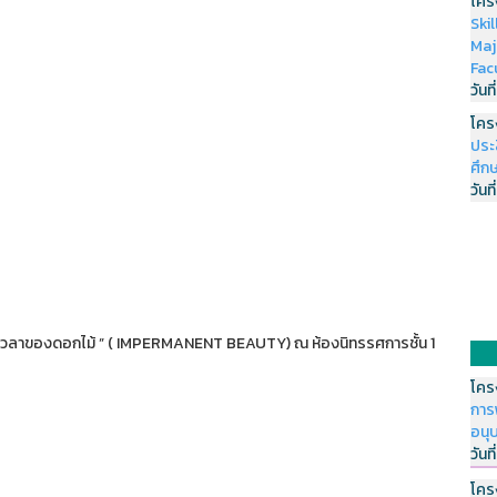
โคร
Ski
Maj
Fac
วันที
โคร
ประ
ศึกษ
วันที
เวลาของดอกไม้ ” ( IMPERMANENT BEAUTY) ณ ห้องนิทรรศการชั้น 1
โคร
การ
อนุ
วันที
โคร