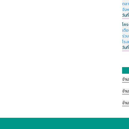
ตลา
จัง
วันที
โคร
เตื
ร่ว
โรง
วันที
จำน
จำน
จำน