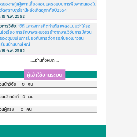
ดของกลุ่มผู้เพาะเลี้ยงหอยแครงแบบการพึ่งพาตนเองใน
หวัดสุราษฏร์ธานีหลังเกิดอุทกภัยปี2554
่:
19 ก.พ. 2562
งการวิจัย:
“ซีดี แสดงการคิดท่าเต้น เพลงแบบว่าให้รอ
อนใจเรื่อง การรักษาพรหมจรรย์”จากงานวิจัยการมีส่วน
มของชุมชนในการป้องกันการตั้งครรภ์ของเยาวชน
เรียนบ้านบางใหญ่
่:
19 ก.พ. 2562
.....อ่านทั้งหมด.....
ผู้เข้าใช้งานระบบ
วนนักวิจัย 0 คน
วนเจ้าหน้าที่ 0 คน
วนผู้ทรง 0 คน