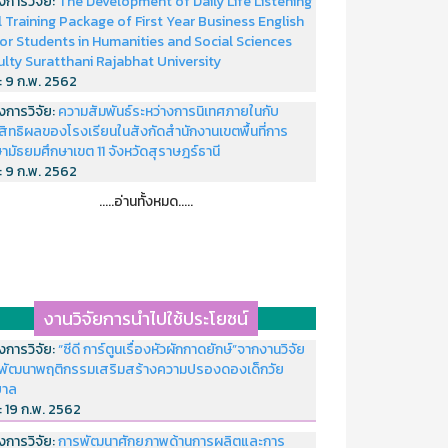
งการวิจัย:
The Development of Daily Life Listening
ll Training Package of First Year Business English
or Students in Humanities and Social Sciences
ulty Suratthani Rajabhat University
่:
9 ก.พ. 2562
งการวิจัย:
ความสัมพันธ์ระหว่างการนิเทศภายในกับ
สิทธิผลของโรงเรียนในสังกัดสำนักงานเขตพื้นที่การ
ามัธยมศึกษาเขต 11 จังหวัดสุราษฎร์ธานี
่:
9 ก.พ. 2562
.....อ่านทั้งหมด.....
งานวิจัยการนำไปใช้ประโยชน์
งการวิจัย:
“ซีดี การ์ตูนเรื่องหัวผักกาดยักษ์”จากงานวิจัย
พัฒนาพฤติกรรมเสริมสร้างความปรองดองเด็กวัย
บาล
่:
19 ก.พ. 2562
งการวิจัย:
การพัฒนาศักยภาพด้านการผลิตและการ