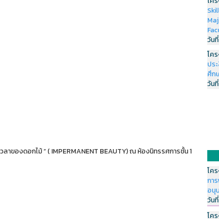
โคร
Ski
Maj
Fac
วันที
โคร
ประ
ศึกษ
วันที
เวลาของดอกไม้ ” ( IMPERMANENT BEAUTY) ณ ห้องนิทรรศการชั้น 1
โคร
การ
อนุ
วันที
โคร