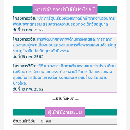
งานวิจัยการนำไปใช้ประโยชน์
โครงการวิจัย:
“ซีดี การ์ตูนเรื่องหัวผักกาดยักษ์”จากงานวิจัยการ
พัฒนาพฤติกรรมเสริมสร้างความปรองดองเด็กวัยอนุบาล
วันที่:
19 ก.พ. 2562
โครงการวิจัย:
การพัฒนาศักยภาพด้านการผลิตและการตลาด
ของกลุ่มผู้เพาะเลี้ยงหอยแครงแบบการพึ่งพาตนเองในจังหวัดสุ
ราษฏร์ธานีหลังเกิดอุทกภัยปี2554
วันที่:
19 ก.พ. 2562
โครงการวิจัย:
“ซีดี แสดงการคิดท่าเต้น เพลงแบบว่าให้รอ เตือน
ใจเรื่อง การรักษาพรหมจรรย์”จากงานวิจัยการมีส่วนร่วมของ
ชุมชนในการป้องกันการตั้งครรภ์ของเยาวชน โรงเรียนบ้าน
บางใหญ่
วันที่:
19 ก.พ. 2562
.....อ่านทั้งหมด.....
ผู้เข้าใช้งานระบบ
จำนวนนักวิจัย 0 คน