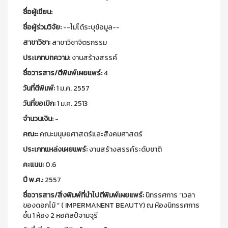
ชื่อผู้เขียน:
ชื่อผู้ร่วมวิจัย:
--ไม่ได้ระบุข้อมูล--
สาขาวิชา:
สาขาวิชาจิตรกรรม
ประเภทบทความ:
งานสร้างสรรค์
ชื่อวารสาร/ตีพิมพ์เผยแพร์:
4
วันที่ตีพิมพ์:
1 ม.ค. 2557
วันที่ขอเบิก:
1 ม.ค. 2513
จำนวนเงิน:
-
คณะ:
คณะมนุษยศาสตร์และสังคมศาสตร์
ประเภทแหล่งเผยแพร์:
งานสร้างสรรค์ระดับชาติ
คะแนน:
0.6
ปี พ.ศ.:
2557
ชื่อวารสาร/สิ่งพิมพ์ที่นำไปตีพิมพ์เผยแพร์:
นิทรรศการ “เวลา
ของดอกไม้ ” ( IMPERMANENT BEAUTY) ณ ห้องนิทรรศการ
ชั้น 1 ห้อง 2 หอศิลป์จามจุรี