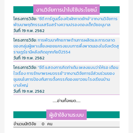
งานวิจัยการนำไปใช้ประโยชน์
โครงการวิจัย:
“ซีดี การ์ตูนเรื่องหัวผักกาดยักษ์”จากงานวิจัยการ
พัฒนาพฤติกรรมเสริมสร้างความปรองดองเด็กวัยอนุบาล
วันที่:
19 ก.พ. 2562
โครงการวิจัย:
การพัฒนาศักยภาพด้านการผลิตและการตลาด
ของกลุ่มผู้เพาะเลี้ยงหอยแครงแบบการพึ่งพาตนเองในจังหวัดสุ
ราษฏร์ธานีหลังเกิดอุทกภัยปี2554
วันที่:
19 ก.พ. 2562
โครงการวิจัย:
“ซีดี แสดงการคิดท่าเต้น เพลงแบบว่าให้รอ เตือน
ใจเรื่อง การรักษาพรหมจรรย์”จากงานวิจัยการมีส่วนร่วมของ
ชุมชนในการป้องกันการตั้งครรภ์ของเยาวชน โรงเรียนบ้าน
บางใหญ่
วันที่:
19 ก.พ. 2562
.....อ่านทั้งหมด.....
ผู้เข้าใช้งานระบบ
จำนวนนักวิจัย 0 คน