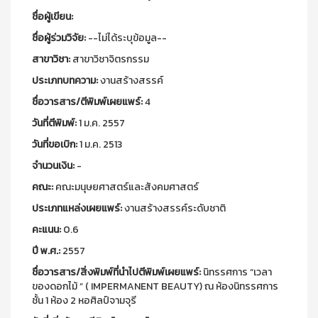
ชื่อผู้เขียน:
ชื่อผู้ร่วมวิจัย:
--ไม่ได้ระบุข้อมูล--
สาขาวิชา:
สาขาวิชาจิตรกรรม
ประเภทบทความ:
งานสร้างสรรค์
ชื่อวารสาร/ตีพิมพ์เผยแพร์:
4
วันที่ตีพิมพ์:
1 ม.ค. 2557
วันที่ขอเบิก:
1 ม.ค. 2513
จำนวนเงิน:
-
คณะ:
คณะมนุษยศาสตร์และสังคมศาสตร์
ประเภทแหล่งเผยแพร์:
งานสร้างสรรค์ระดับชาติ
คะแนน:
0.6
ปี พ.ศ.:
2557
ชื่อวารสาร/สิ่งพิมพ์ที่นำไปตีพิมพ์เผยแพร์:
นิทรรศการ “เวลา
ของดอกไม้ ” ( IMPERMANENT BEAUTY) ณ ห้องนิทรรศการ
ชั้น 1 ห้อง 2 หอศิลป์จามจุรี