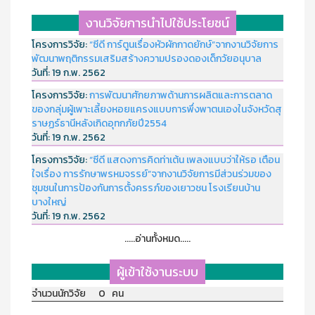
งานวิจัยการนำไปใช้ประโยชน์
โครงการวิจัย:
“ซีดี การ์ตูนเรื่องหัวผักกาดยักษ์”จากงานวิจัยการ
พัฒนาพฤติกรรมเสริมสร้างความปรองดองเด็กวัยอนุบาล
วันที่:
19 ก.พ. 2562
โครงการวิจัย:
การพัฒนาศักยภาพด้านการผลิตและการตลาด
ของกลุ่มผู้เพาะเลี้ยงหอยแครงแบบการพึ่งพาตนเองในจังหวัดสุ
ราษฏร์ธานีหลังเกิดอุทกภัยปี2554
วันที่:
19 ก.พ. 2562
โครงการวิจัย:
“ซีดี แสดงการคิดท่าเต้น เพลงแบบว่าให้รอ เตือน
ใจเรื่อง การรักษาพรหมจรรย์”จากงานวิจัยการมีส่วนร่วมของ
ชุมชนในการป้องกันการตั้งครรภ์ของเยาวชน โรงเรียนบ้าน
บางใหญ่
วันที่:
19 ก.พ. 2562
.....อ่านทั้งหมด.....
ผู้เข้าใช้งานระบบ
จำนวนนักวิจัย 0 คน