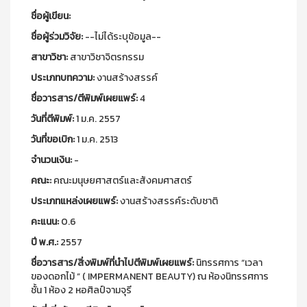
ชื่อผู้เขียน:
ชื่อผู้ร่วมวิจัย:
--ไม่ได้ระบุข้อมูล--
สาขาวิชา:
สาขาวิชาจิตรกรรม
ประเภทบทความ:
งานสร้างสรรค์
ชื่อวารสาร/ตีพิมพ์เผยแพร์:
4
วันที่ตีพิมพ์:
1 ม.ค. 2557
วันที่ขอเบิก:
1 ม.ค. 2513
จำนวนเงิน:
-
คณะ:
คณะมนุษยศาสตร์และสังคมศาสตร์
ประเภทแหล่งเผยแพร์:
งานสร้างสรรค์ระดับชาติ
คะแนน:
0.6
ปี พ.ศ.:
2557
ชื่อวารสาร/สิ่งพิมพ์ที่นำไปตีพิมพ์เผยแพร์:
นิทรรศการ “เวลา
ของดอกไม้ ” ( IMPERMANENT BEAUTY) ณ ห้องนิทรรศการ
ชั้น 1 ห้อง 2 หอศิลป์จามจุรี