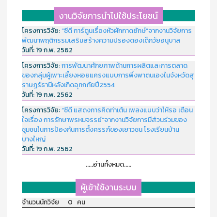
งานวิจัยการนำไปใช้ประโยชน์
โครงการวิจัย:
“ซีดี การ์ตูนเรื่องหัวผักกาดยักษ์”จากงานวิจัยการ
พัฒนาพฤติกรรมเสริมสร้างความปรองดองเด็กวัยอนุบาล
วันที่:
19 ก.พ. 2562
โครงการวิจัย:
การพัฒนาศักยภาพด้านการผลิตและการตลาด
ของกลุ่มผู้เพาะเลี้ยงหอยแครงแบบการพึ่งพาตนเองในจังหวัดสุ
ราษฏร์ธานีหลังเกิดอุทกภัยปี2554
วันที่:
19 ก.พ. 2562
โครงการวิจัย:
“ซีดี แสดงการคิดท่าเต้น เพลงแบบว่าให้รอ เตือน
ใจเรื่อง การรักษาพรหมจรรย์”จากงานวิจัยการมีส่วนร่วมของ
ชุมชนในการป้องกันการตั้งครรภ์ของเยาวชน โรงเรียนบ้าน
บางใหญ่
วันที่:
19 ก.พ. 2562
.....อ่านทั้งหมด.....
ผู้เข้าใช้งานระบบ
จำนวนนักวิจัย 0 คน