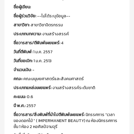
ชื่อผู้เขียน:
ชื่อผู้ร่วมวิจัย:
--ไม่ได้ระบุข้อมูล--
สาขาวิชา:
สาขาวิชาจิตรกรรม
ประเภทบทความ:
งานสร้างสรรค์
ชื่อวารสาร/ตีพิมพ์เผยแพร์:
4
วันที่ตีพิมพ์:
1 ม.ค. 2557
วันที่ขอเบิก:
1 ม.ค. 2513
จำนวนเงิน:
-
คณะ:
คณะมนุษยศาสตร์และสังคมศาสตร์
ประเภทแหล่งเผยแพร์:
งานสร้างสรรค์ระดับชาติ
คะแนน:
0.6
ปี พ.ศ.:
2557
ชื่อวารสาร/สิ่งพิมพ์ที่นำไปตีพิมพ์เผยแพร์:
นิทรรศการ “เวลา
ของดอกไม้ ” ( IMPERMANENT BEAUTY) ณ ห้องนิทรรศการ
ชั้น 1 ห้อง 2 หอศิลป์จามจุรี