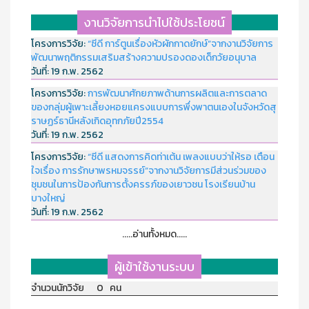
งานวิจัยการนำไปใช้ประโยชน์
โครงการวิจัย:
“ซีดี การ์ตูนเรื่องหัวผักกาดยักษ์”จากงานวิจัยการ
พัฒนาพฤติกรรมเสริมสร้างความปรองดองเด็กวัยอนุบาล
วันที่:
19 ก.พ. 2562
โครงการวิจัย:
การพัฒนาศักยภาพด้านการผลิตและการตลาด
ของกลุ่มผู้เพาะเลี้ยงหอยแครงแบบการพึ่งพาตนเองในจังหวัดสุ
ราษฏร์ธานีหลังเกิดอุทกภัยปี2554
วันที่:
19 ก.พ. 2562
โครงการวิจัย:
“ซีดี แสดงการคิดท่าเต้น เพลงแบบว่าให้รอ เตือน
ใจเรื่อง การรักษาพรหมจรรย์”จากงานวิจัยการมีส่วนร่วมของ
ชุมชนในการป้องกันการตั้งครรภ์ของเยาวชน โรงเรียนบ้าน
บางใหญ่
วันที่:
19 ก.พ. 2562
.....อ่านทั้งหมด.....
ผู้เข้าใช้งานระบบ
จำนวนนักวิจัย 0 คน