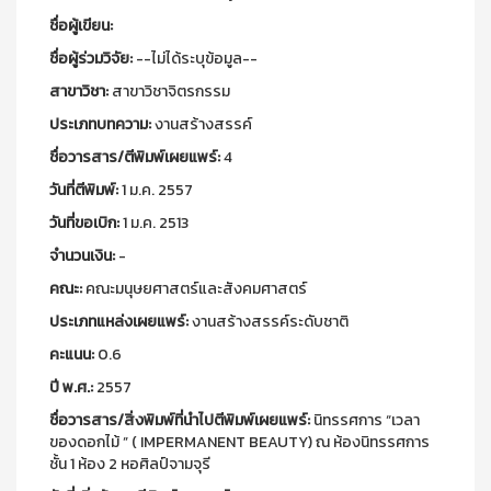
ชื่อผู้เขียน:
ชื่อผู้ร่วมวิจัย:
--ไม่ได้ระบุข้อมูล--
สาขาวิชา:
สาขาวิชาจิตรกรรม
ประเภทบทความ:
งานสร้างสรรค์
ชื่อวารสาร/ตีพิมพ์เผยแพร์:
4
วันที่ตีพิมพ์:
1 ม.ค. 2557
วันที่ขอเบิก:
1 ม.ค. 2513
จำนวนเงิน:
-
คณะ:
คณะมนุษยศาสตร์และสังคมศาสตร์
ประเภทแหล่งเผยแพร์:
งานสร้างสรรค์ระดับชาติ
คะแนน:
0.6
ปี พ.ศ.:
2557
ชื่อวารสาร/สิ่งพิมพ์ที่นำไปตีพิมพ์เผยแพร์:
นิทรรศการ “เวลา
ของดอกไม้ ” ( IMPERMANENT BEAUTY) ณ ห้องนิทรรศการ
ชั้น 1 ห้อง 2 หอศิลป์จามจุรี