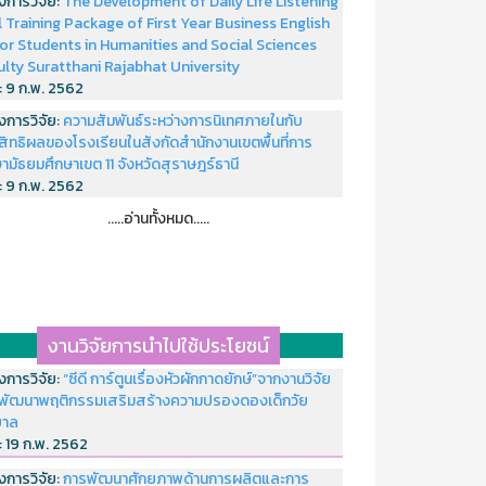
งการวิจัย:
The Development of Daily Life Listening
ll Training Package of First Year Business English
or Students in Humanities and Social Sciences
ulty Suratthani Rajabhat University
่:
9 ก.พ. 2562
งการวิจัย:
ความสัมพันธ์ระหว่างการนิเทศภายในกับ
สิทธิผลของโรงเรียนในสังกัดสำนักงานเขตพื้นที่การ
ามัธยมศึกษาเขต 11 จังหวัดสุราษฎร์ธานี
่:
9 ก.พ. 2562
.....อ่านทั้งหมด.....
งานวิจัยการนำไปใช้ประโยชน์
งการวิจัย:
“ซีดี การ์ตูนเรื่องหัวผักกาดยักษ์”จากงานวิจัย
พัฒนาพฤติกรรมเสริมสร้างความปรองดองเด็กวัย
บาล
่:
19 ก.พ. 2562
งการวิจัย:
การพัฒนาศักยภาพด้านการผลิตและการ