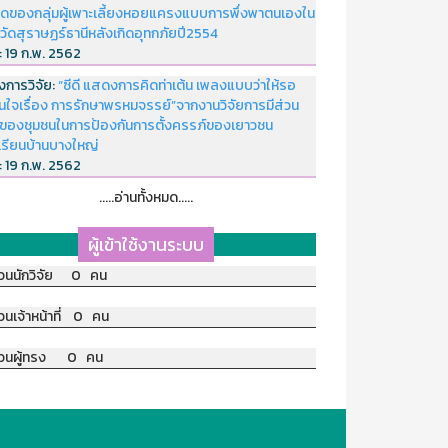
ดของกลุ่มผู้เพาะเลี้ยงหอยแครงแบบการพึ่งพาตนเองใน
หวัดสุราษฏร์ธานีหลังเกิดอุทกภัยปี2554
่:
19 ก.พ. 2562
งการวิจัย:
“ซีดี แสดงการคิดท่าเต้น เพลงแบบว่าให้รอ
อนใจเรื่อง การรักษาพรหมจรรย์”จากงานวิจัยการมีส่วน
มของชุมชนในการป้องกันการตั้งครรภ์ของเยาวชน
เรียนบ้านบางใหญ่
่:
19 ก.พ. 2562
.....อ่านทั้งหมด.....
ผู้เข้าใช้งานระบบ
วนนักวิจัย 0 คน
วนเจ้าหน้าที่ 0 คน
วนผู้ทรง 0 คน