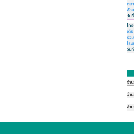
ตลา
จัง
วันที
โคร
เตื
ร่ว
โรง
วันที
จำน
จำน
จำน