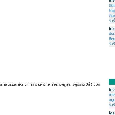
โคร
Ski
Maj
Fac
วันที
โคร
ประ
ศึกษ
วันที
าสตร์และสังคมศาสตร์ มหาวิทยาลัยราชภัฏสุราษฎร์ธานี ปีที่ 5 ฉบับ
โคร
การ
อนุ
วันที
โคร