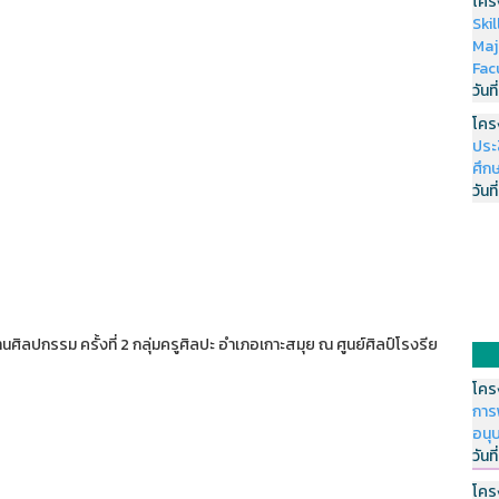
โคร
Ski
Maj
Fac
วันที
โคร
ประ
ศึกษ
วันที
ศิลปกรรม ครั้งที่ 2 กลุ่มครูศิลปะ อำเภอเกาะสมุย ณ ศูนย์ศิลป์โรงรีย
โคร
การ
อนุ
วันที
โคร