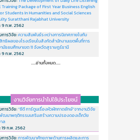
งการวิจัย:
The Development of Daily Life Listening
ll Training Package of First Year Business English
or Students in Humanities and Social Sciences
ulty Suratthani Rajabhat University
่:
9 ก.พ. 2562
งการวิจัย:
ความสัมพันธ์ระหว่างการนิเทศภายในกับ
สิทธิผลของโรงเรียนในสังกัดสำนักงานเขตพื้นที่การ
ามัธยมศึกษาเขต 11 จังหวัดสุราษฎร์ธานี
่:
9 ก.พ. 2562
.....อ่านทั้งหมด.....
งานวิจัยการนำไปใช้ประโยชน์
งการวิจัย:
“ซีดี การ์ตูนเรื่องหัวผักกาดยักษ์”จากงานวิจัย
พัฒนาพฤติกรรมเสริมสร้างความปรองดองเด็กวัย
บาล
่:
19 ก.พ. 2562
งการวิจัย:
การพัฒนาศักยภาพด้านการผลิตและการ