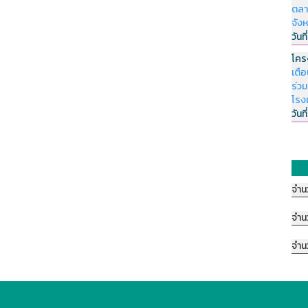
ตลา
จัง
วันที
โคร
เตื
ร่ว
โรง
วันที
จำน
จำน
จำน