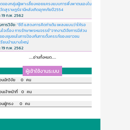
ดของกลุ่มผู้เพาะเลี้ยงหอยแครงแบบการพึ่งพาตนเองใน
หวัดสุราษฏร์ธานีหลังเกิดอุทกภัยปี2554
่:
19 ก.พ. 2562
งการวิจัย:
“ซีดี แสดงการคิดท่าเต้น เพลงแบบว่าให้รอ
อนใจเรื่อง การรักษาพรหมจรรย์”จากงานวิจัยการมีส่วน
มของชุมชนในการป้องกันการตั้งครรภ์ของเยาวชน
เรียนบ้านบางใหญ่
่:
19 ก.พ. 2562
.....อ่านทั้งหมด.....
ผู้เข้าใช้งานระบบ
วนนักวิจัย 0 คน
วนเจ้าหน้าที่ 0 คน
วนผู้ทรง 0 คน