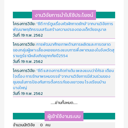
งานวิจัยการนำไปใช้ประโยชน์
โครงการวิจัย:
“ซีดี การ์ตูนเรื่องหัวผักกาดยักษ์”จากงานวิจัยการ
พัฒนาพฤติกรรมเสริมสร้างความปรองดองเด็กวัยอนุบาล
วันที่:
19 ก.พ. 2562
โครงการวิจัย:
การพัฒนาศักยภาพด้านการผลิตและการตลาด
ของกลุ่มผู้เพาะเลี้ยงหอยแครงแบบการพึ่งพาตนเองในจังหวัดสุ
ราษฏร์ธานีหลังเกิดอุทกภัยปี2554
วันที่:
19 ก.พ. 2562
โครงการวิจัย:
“ซีดี แสดงการคิดท่าเต้น เพลงแบบว่าให้รอ เตือน
ใจเรื่อง การรักษาพรหมจรรย์”จากงานวิจัยการมีส่วนร่วมของ
ชุมชนในการป้องกันการตั้งครรภ์ของเยาวชน โรงเรียนบ้าน
บางใหญ่
วันที่:
19 ก.พ. 2562
.....อ่านทั้งหมด.....
ผู้เข้าใช้งานระบบ
จำนวนนักวิจัย 0 คน