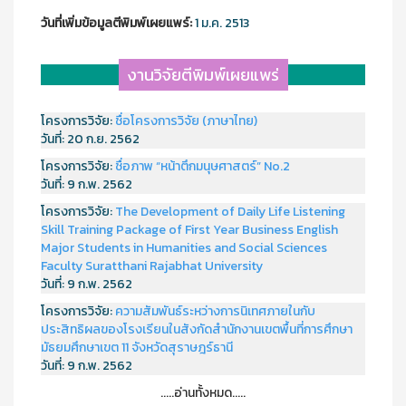
วันที่เพิ่มข้อมูลตีพิมพ์เผยแพร์:
1 ม.ค. 2513
งานวิจัยตีพิมพ์เผยแพร่
โครงการวิจัย:
ชื่อโครงการวิจัย (ภาษาไทย)
วันที่:
20 ก.ย. 2562
โครงการวิจัย:
ชื่อภาพ “หน้าตึกมนุษศาสตร์” No.2
วันที่:
9 ก.พ. 2562
โครงการวิจัย:
The Development of Daily Life Listening
Skill Training Package of First Year Business English
Major Students in Humanities and Social Sciences
Faculty Suratthani Rajabhat University
วันที่:
9 ก.พ. 2562
โครงการวิจัย:
ความสัมพันธ์ระหว่างการนิเทศภายในกับ
ประสิทธิผลของโรงเรียนในสังกัดสำนักงานเขตพื้นที่การศึกษา
มัธยมศึกษาเขต 11 จังหวัดสุราษฎร์ธานี
วันที่:
9 ก.พ. 2562
.....อ่านทั้งหมด.....