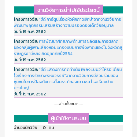
งานวิจัยการนำไปใช้ประโยชน์
โครงการวิจัย:
“ซีดี การ์ตูนเรื่องหัวผักกาดยักษ์”จากงานวิจัยการ
พัฒนาพฤติกรรมเสริมสร้างความปรองดองเด็กวัยอนุบาล
วันที่:
19 ก.พ. 2562
โครงการวิจัย:
การพัฒนาศักยภาพด้านการผลิตและการตลาด
ของกลุ่มผู้เพาะเลี้ยงหอยแครงแบบการพึ่งพาตนเองในจังหวัดสุ
ราษฏร์ธานีหลังเกิดอุทกภัยปี2554
วันที่:
19 ก.พ. 2562
โครงการวิจัย:
“ซีดี แสดงการคิดท่าเต้น เพลงแบบว่าให้รอ เตือน
ใจเรื่อง การรักษาพรหมจรรย์”จากงานวิจัยการมีส่วนร่วมของ
ชุมชนในการป้องกันการตั้งครรภ์ของเยาวชน โรงเรียนบ้าน
บางใหญ่
วันที่:
19 ก.พ. 2562
.....อ่านทั้งหมด.....
ผู้เข้าใช้งานระบบ
จำนวนนักวิจัย 0 คน