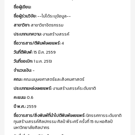
ชื่อผู้เขียน:
ชื่อผู้ร่วมวิจัย:
--ไม่ได้ระบุข้อมูล--
สาขาวิชา:
สาขาวิชาจิตรกรรม
ประเภทบทความ:
งานสร้างสรรค์
ชื่อวารสาร/ตีพิมพ์เผยแพร์:
4
วันที่ตีพิมพ์:
15 มี.ค. 2559
วันที่ขอเบิก:
1 ม.ค. 2513
จำนวนเงิน:
-
คณะ:
คณะมนุษยศาสตร์และสังคมศาสตร์
ประเภทแหล่งเผยแพร์:
งานสร้างสรรค์ระดับชาติ
คะแนน:
0.6
ปี พ.ศ.:
2559
ชื่อวารสาร/สิ่งพิมพ์ที่นำไปตีพิมพ์เผยแพร์:
นิทรรศการระดับชาติ
ทุนสร้างสรรค์ศิลปกรรม ศิลป์ พีระศรี ครั้งที่ 15 ณ หอศิลป์
มหาวิทยาลัยศิลปากร