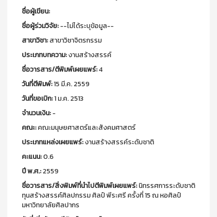
ชื่อผู้เขียน:
ชื่อผู้ร่วมวิจัย:
--ไม่ได้ระบุข้อมูล--
สาขาวิชา:
สาขาวิชาจิตรกรรม
ประเภทบทความ:
งานสร้างสรรค์
ชื่อวารสาร/ตีพิมพ์เผยแพร์:
4
วันที่ตีพิมพ์:
15 มี.ค. 2559
วันที่ขอเบิก:
1 ม.ค. 2513
จำนวนเงิน:
-
คณะ:
คณะมนุษยศาสตร์และสังคมศาสตร์
ประเภทแหล่งเผยแพร์:
งานสร้างสรรค์ระดับชาติ
คะแนน:
0.6
ปี พ.ศ.:
2559
ชื่อวารสาร/สิ่งพิมพ์ที่นำไปตีพิมพ์เผยแพร์:
นิทรรศการระดับชาติ
ทุนสร้างสรรค์ศิลปกรรม ศิลป์ พีระศรี ครั้งที่ 15 ณ หอศิลป์
มหาวิทยาลัยศิลปากร