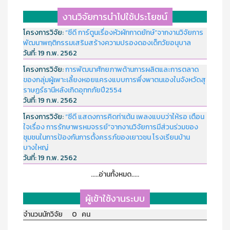
งานวิจัยการนำไปใช้ประโยชน์
โครงการวิจัย:
“ซีดี การ์ตูนเรื่องหัวผักกาดยักษ์”จากงานวิจัยการ
พัฒนาพฤติกรรมเสริมสร้างความปรองดองเด็กวัยอนุบาล
วันที่:
19 ก.พ. 2562
โครงการวิจัย:
การพัฒนาศักยภาพด้านการผลิตและการตลาด
ของกลุ่มผู้เพาะเลี้ยงหอยแครงแบบการพึ่งพาตนเองในจังหวัดสุ
ราษฏร์ธานีหลังเกิดอุทกภัยปี2554
วันที่:
19 ก.พ. 2562
โครงการวิจัย:
“ซีดี แสดงการคิดท่าเต้น เพลงแบบว่าให้รอ เตือน
ใจเรื่อง การรักษาพรหมจรรย์”จากงานวิจัยการมีส่วนร่วมของ
ชุมชนในการป้องกันการตั้งครรภ์ของเยาวชน โรงเรียนบ้าน
บางใหญ่
วันที่:
19 ก.พ. 2562
.....อ่านทั้งหมด.....
ผู้เข้าใช้งานระบบ
จำนวนนักวิจัย 0 คน