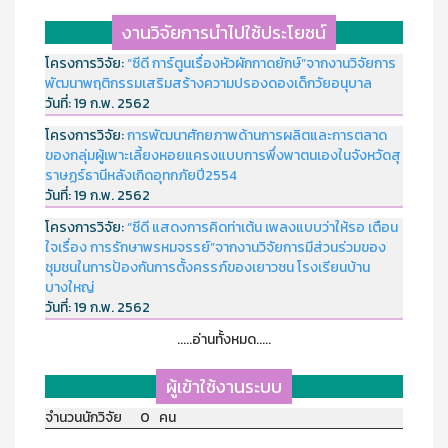
งานวิจัยการนำไปใช้ประโยชน์
โครงการวิจัย:
“ซีดี การ์ตูนเรื่องหัวผักกาดยักษ์”จากงานวิจัยการ
พัฒนาพฤติกรรมเสริมสร้างความปรองดองเด็กวัยอนุบาล
วันที่:
19 ก.พ. 2562
โครงการวิจัย:
การพัฒนาศักยภาพด้านการผลิตและการตลาด
ของกลุ่มผู้เพาะเลี้ยงหอยแครงแบบการพึ่งพาตนเองในจังหวัดสุ
ราษฏร์ธานีหลังเกิดอุทกภัยปี2554
วันที่:
19 ก.พ. 2562
โครงการวิจัย:
“ซีดี แสดงการคิดท่าเต้น เพลงแบบว่าให้รอ เตือน
ใจเรื่อง การรักษาพรหมจรรย์”จากงานวิจัยการมีส่วนร่วมของ
ชุมชนในการป้องกันการตั้งครรภ์ของเยาวชน โรงเรียนบ้าน
บางใหญ่
วันที่:
19 ก.พ. 2562
.....อ่านทั้งหมด.....
ผู้เข้าใช้งานระบบ
จำนวนนักวิจัย 0 คน