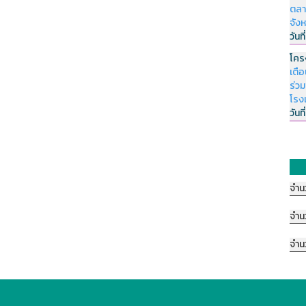
ตลา
จัง
วันที
โคร
เตื
ร่ว
โรง
วันที
จำน
จำน
จำน