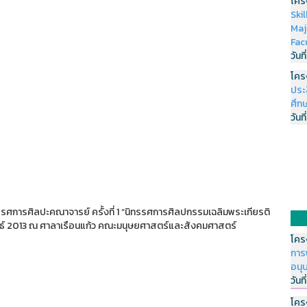
โคร
Ski
Maj
Fac
วันที
โคร
ประ
ศึกษ
วันที
ศการศิลปะคณาจารย์ ครั้งที่ 1 “นิทรรศการศิลปกรรมเฉลิมพระเกียรติ
ันธ์ 2013 ณ ศาลาเรือนแก้ว คณะมนุษยศาสตร์และสังคมศาสตร์
โคร
การ
อนุ
วันที
โคร