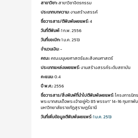
สาขาวิชา:
สาขาวิชาจิตรกรรม
ประเภทบทความ:
งานสร้างสรรค์
ชื่อวารสาร/ตีพิมพ์เผยแพร์:
4
วันที่ตีพิมพ์:
1 ก.พ. 2556
วันที่ขอเบิก:
1 ม.ค. 2513
จำนวนเงิน:
-
คณะ:
คณะมนุษยศาสตร์และสังคมศาสตร์
ประเภทแหล่งเผยแพร์:
งานสร้างสรรค์ระดับสถาบัน
คะแนน:
0.4
ปี พ.ศ.:
2556
ชื่อวารสาร/สิ่งพิมพ์ที่นำไปตีพิมพ์เผยแพร์:
โครงการนิทรร
พระบาทสมเด็จพระเจ้าอยู่หัว 85 พรรษา” 14-16 กุมภาพ
มหาวิทยาลัยราชภัฏสุราษฎร์ธานี
วันที่เพิ่มข้อมูลตีพิมพ์เผยแพร์:
1 ม.ค. 2513