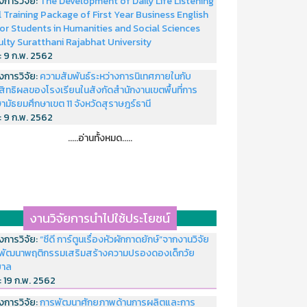
งการวิจัย:
The Development of Daily Life Listening
ll Training Package of First Year Business English
or Students in Humanities and Social Sciences
ulty Suratthani Rajabhat University
่:
9 ก.พ. 2562
งการวิจัย:
ความสัมพันธ์ระหว่างการนิเทศภายในกับ
สิทธิผลของโรงเรียนในสังกัดสำนักงานเขตพื้นที่การ
ามัธยมศึกษาเขต 11 จังหวัดสุราษฎร์ธานี
่:
9 ก.พ. 2562
.....อ่านทั้งหมด.....
งานวิจัยการนำไปใช้ประโยชน์
งการวิจัย:
“ซีดี การ์ตูนเรื่องหัวผักกาดยักษ์”จากงานวิจัย
พัฒนาพฤติกรรมเสริมสร้างความปรองดองเด็กวัย
บาล
่:
19 ก.พ. 2562
งการวิจัย:
การพัฒนาศักยภาพด้านการผลิตและการ