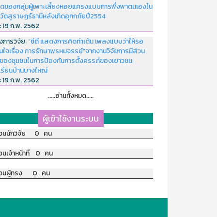
ดของกลุ่มผู้เพาะเลี้ยงหอยแครงแบบการพึ่งพาตนเองใน
หวัดสุราษฏร์ธานีหลังเกิดอุทกภัยปี2554
่:
19 ก.พ. 2562
งการวิจัย:
“ซีดี แสดงการคิดท่าเต้น เพลงแบบว่าให้รอ
อนใจเรื่อง การรักษาพรหมจรรย์”จากงานวิจัยการมีส่วน
มของชุมชนในการป้องกันการตั้งครรภ์ของเยาวชน
เรียนบ้านบางใหญ่
่:
19 ก.พ. 2562
.....อ่านทั้งหมด.....
ผู้เข้าใช้งานระบบ
วนนักวิจัย 0 คน
วนเจ้าหน้าที่ 0 คน
วนผู้ทรง 0 คน