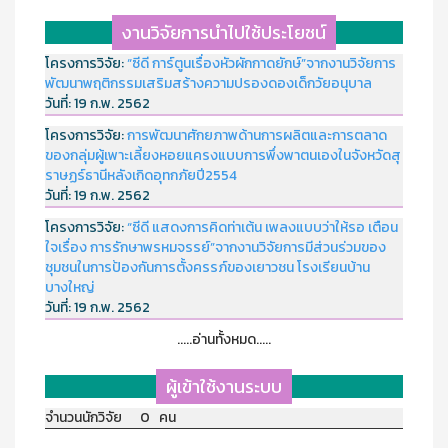
งานวิจัยการนำไปใช้ประโยชน์
โครงการวิจัย:
“ซีดี การ์ตูนเรื่องหัวผักกาดยักษ์”จากงานวิจัยการ
พัฒนาพฤติกรรมเสริมสร้างความปรองดองเด็กวัยอนุบาล
วันที่:
19 ก.พ. 2562
โครงการวิจัย:
การพัฒนาศักยภาพด้านการผลิตและการตลาด
ของกลุ่มผู้เพาะเลี้ยงหอยแครงแบบการพึ่งพาตนเองในจังหวัดสุ
ราษฏร์ธานีหลังเกิดอุทกภัยปี2554
วันที่:
19 ก.พ. 2562
โครงการวิจัย:
“ซีดี แสดงการคิดท่าเต้น เพลงแบบว่าให้รอ เตือน
ใจเรื่อง การรักษาพรหมจรรย์”จากงานวิจัยการมีส่วนร่วมของ
ชุมชนในการป้องกันการตั้งครรภ์ของเยาวชน โรงเรียนบ้าน
บางใหญ่
วันที่:
19 ก.พ. 2562
.....อ่านทั้งหมด.....
ผู้เข้าใช้งานระบบ
จำนวนนักวิจัย 0 คน