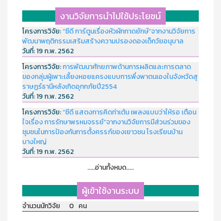
งานวิจัยการนำไปใช้ประโยชน์
โครงการวิจัย:
“ซีดี การ์ตูนเรื่องหัวผักกาดยักษ์”จากงานวิจัยการ
พัฒนาพฤติกรรมเสริมสร้างความปรองดองเด็กวัยอนุบาล
วันที่:
19 ก.พ. 2562
โครงการวิจัย:
การพัฒนาศักยภาพด้านการผลิตและการตลาด
ของกลุ่มผู้เพาะเลี้ยงหอยแครงแบบการพึ่งพาตนเองในจังหวัดสุ
ราษฏร์ธานีหลังเกิดอุทกภัยปี2554
วันที่:
19 ก.พ. 2562
โครงการวิจัย:
“ซีดี แสดงการคิดท่าเต้น เพลงแบบว่าให้รอ เตือน
ใจเรื่อง การรักษาพรหมจรรย์”จากงานวิจัยการมีส่วนร่วมของ
ชุมชนในการป้องกันการตั้งครรภ์ของเยาวชน โรงเรียนบ้าน
บางใหญ่
วันที่:
19 ก.พ. 2562
.....อ่านทั้งหมด.....
ผู้เข้าใช้งานระบบ
จำนวนนักวิจัย 0 คน