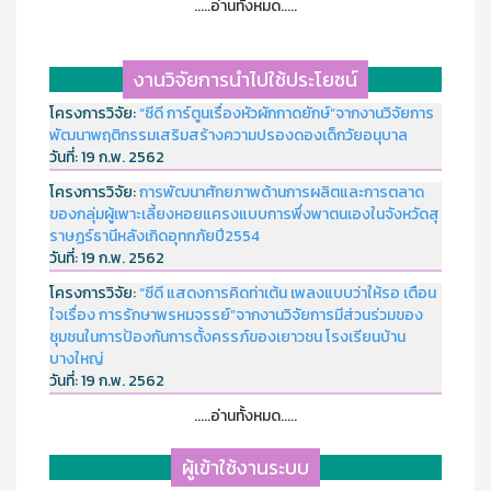
.....อ่านทั้งหมด.....
งานวิจัยการนำไปใช้ประโยชน์
โครงการวิจัย:
“ซีดี การ์ตูนเรื่องหัวผักกาดยักษ์”จากงานวิจัยการ
พัฒนาพฤติกรรมเสริมสร้างความปรองดองเด็กวัยอนุบาล
วันที่:
19 ก.พ. 2562
โครงการวิจัย:
การพัฒนาศักยภาพด้านการผลิตและการตลาด
ของกลุ่มผู้เพาะเลี้ยงหอยแครงแบบการพึ่งพาตนเองในจังหวัดสุ
ราษฏร์ธานีหลังเกิดอุทกภัยปี2554
วันที่:
19 ก.พ. 2562
โครงการวิจัย:
“ซีดี แสดงการคิดท่าเต้น เพลงแบบว่าให้รอ เตือน
ใจเรื่อง การรักษาพรหมจรรย์”จากงานวิจัยการมีส่วนร่วมของ
ชุมชนในการป้องกันการตั้งครรภ์ของเยาวชน โรงเรียนบ้าน
บางใหญ่
วันที่:
19 ก.พ. 2562
.....อ่านทั้งหมด.....
ผู้เข้าใช้งานระบบ