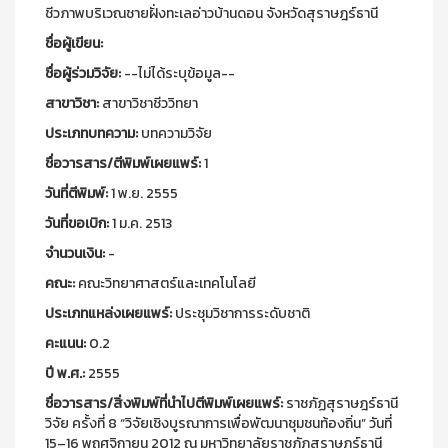
ชีวภาพบริเวณชายฝั่งทะเลอ่าวบ้านดอน จังหวัดสุราษฎร์ธานี
ชื่อผู้เขียน:
ชื่อผู้ร่วมวิจัย:
--ไม่ได้ระบุข้อมูล--
สาขาวิชา:
สาขาวิชาชีววิทยา
ประเภทบทความ:
บทความวิจัย
ชื่อวารสาร/ตีพิมพ์เผยแพร์:
1
วันที่ตีพิมพ์:
1 พ.ย. 2555
วันที่ขอเบิก:
1 ม.ค. 2513
จำนวนเงิน:
-
คณะ:
คณะวิทยาศาสตร์และเทคโนโลยี
ประเภทแหล่งเผยแพร์:
ประชุมวิชาการระดับชาติ
คะแนน:
0.2
ปี พ.ศ.:
2555
ชื่อวารสาร/สิ่งพิมพ์ที่นำไปตีพิมพ์เผยแพร์:
ราชภัฏสุราษฎร์ธานี
วิจัย ครั้งที่ 8 “วิจัยเชิงบูรณาการเพื่อพัฒนาชุมชนท้องถิ่น” วันที่
15–16 พฤศจิกายน 2012 ณ มหาวิทยาลัยราชภัฏสุราษฎร์ธานี