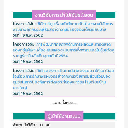
งานวิจัยการนำไปใช้ประโยชน์
โครงการวิจัย:
“ซีดี การ์ตูนเรื่องหัวผักกาดยักษ์”จากงานวิจัยการ
พัฒนาพฤติกรรมเสริมสร้างความปรองดองเด็กวัยอนุบาล
วันที่:
19 ก.พ. 2562
โครงการวิจัย:
การพัฒนาศักยภาพด้านการผลิตและการตลาด
ของกลุ่มผู้เพาะเลี้ยงหอยแครงแบบการพึ่งพาตนเองในจังหวัดสุ
ราษฏร์ธานีหลังเกิดอุทกภัยปี2554
วันที่:
19 ก.พ. 2562
โครงการวิจัย:
“ซีดี แสดงการคิดท่าเต้น เพลงแบบว่าให้รอ เตือน
ใจเรื่อง การรักษาพรหมจรรย์”จากงานวิจัยการมีส่วนร่วมของ
ชุมชนในการป้องกันการตั้งครรภ์ของเยาวชน โรงเรียนบ้าน
บางใหญ่
วันที่:
19 ก.พ. 2562
.....อ่านทั้งหมด.....
ผู้เข้าใช้งานระบบ
จำนวนนักวิจัย 0 คน